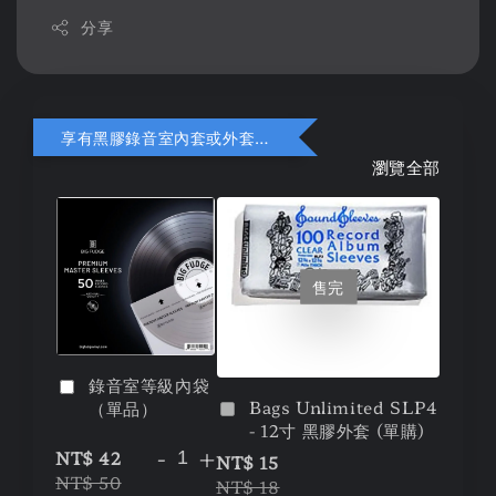
分享
享有黑膠錄音室內套或外套折扣
瀏覽全部
售完
錄音室等級內袋
Bags Unlimited SLP4
（單品）
- 12寸 黑膠外套 (單購)
-
+
NT$ 42
NT$ 15
NT$ 50
NT$ 18