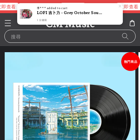
即查看
立即查看
立即查看
進擊的巨人片頭曲
NANA 彩膠
李***
added to cart
LOFI 吉卜力 - Grey October Sound（限量圖片彩膠｜黑膠唱片 LP）
CM Music
1 分鐘前
搜尋
熱門商品