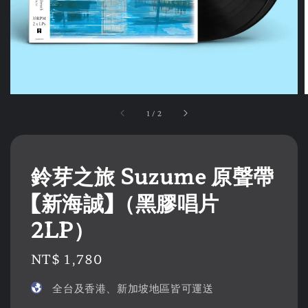
1
/
2
鈴芽之旅 Suzume 原聲帶
【新海誠】（黑膠唱片
2LP）
Regular
NT$ 1,780
price
全台及香港、新加坡地區皆可運送