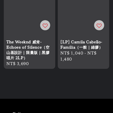
The Weeknd 威肯-
[LP] Camila Cabello-
Echoes of Silence（空
Familia（一般｜綠膠）
山基設計｜限量版｜黑膠
Regular
NT$ 1,040
-
NT$
唱片 2LP）
price
1,480
Regular
NT$ 3,690
price