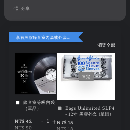
分享
享有黑膠錄音室內套或外套折扣
瀏覽全部
售完
錄音室等級內袋
Bags Unlimited SLP4
（單品）
- 12寸 黑膠外套 (單購)
-
+
NT$ 42
NT$ 15
NT$ 50
NT$ 18