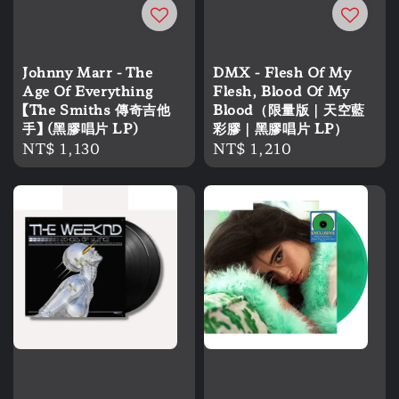
Johnny Marr - The
DMX - Flesh Of My
Age Of Everything
Flesh, Blood Of My
【The Smiths 傳奇吉他
Blood（限量版｜天空藍
手】 (黑膠唱片 LP)
彩膠｜黑膠唱片 LP）
Regular
NT$ 1,130
Regular
NT$ 1,210
price
price