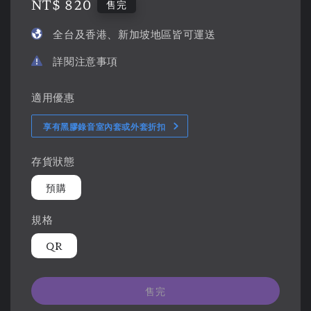
Regular
NT$ 820
售完
price
全台及香港、新加坡地區皆可運送
詳閱注意事項
適用優惠
享有黑膠錄音室內套或外套折扣
存貨狀態
預購
規格
QR
售完