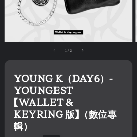
1
/
3
YOUNG K（DAY6）-
YOUNGEST
【WALLET &
KEYRING 版】（數位專
輯）