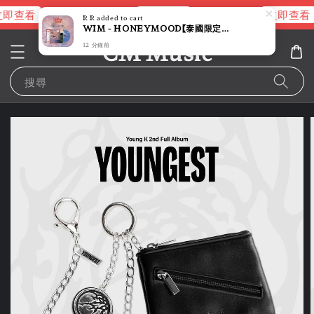
即查看
立即查看
立即查看
進擊的巨人片頭曲
NANA 彩膠
R R
added to cart
WIM - HONEYMOOD【泰國限定版】（黑膠唱片 LP）
CM Music
12 分鐘前
搜尋