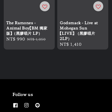
The Ramones -
Godsmack - Live at
Animal Boy【BM 獨家
Mohegan Sun
版】（黑膠唱片 LP）
【LIVE】 （黑膠唱片
Sale
NT$ 990
Regular
2LP）
NT$ 1,050
Regular
NT$ 1,410
price
price
price
Follow us