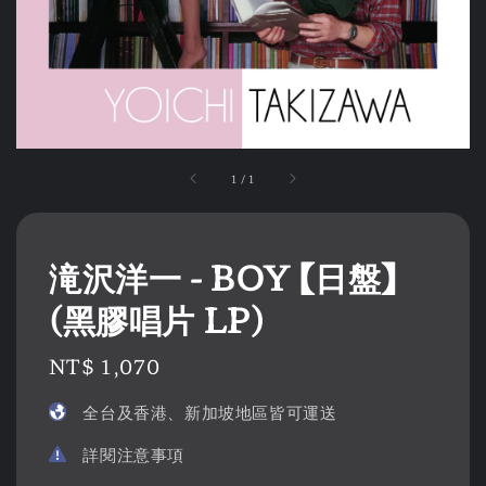
1
/
1
滝沢洋一 - BOY 【日盤】
(黑膠唱片 LP)
Regular
NT$ 1,070
price
全台及香港、新加坡地區皆可運送
詳閱注意事項