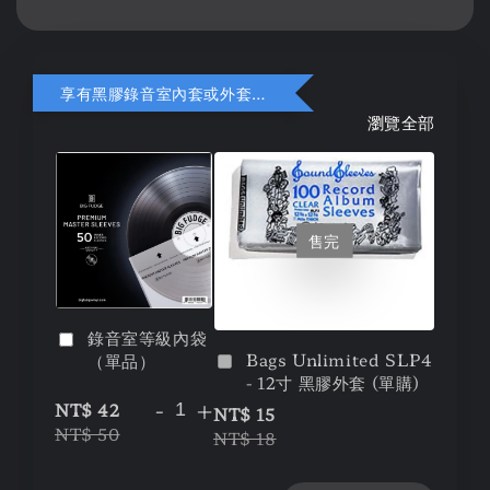
享有黑膠錄音室內套或外套折扣
瀏覽全部
售完
錄音室等級內袋
Bags Unlimited SLP4
（單品）
- 12寸 黑膠外套 (單購)
-
+
NT$ 42
NT$ 15
NT$ 50
NT$ 18