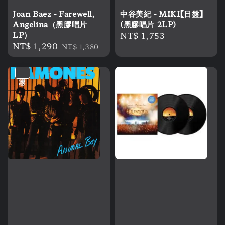
Joan Baez - Farewell,
中谷美紀 - MIKI【日盤】
Angelina（黑膠唱片
(黑膠唱片 2LP)
LP）
Regular
NT$ 1,753
Sale
NT$ 1,290
Regular
price
NT$ 1,380
price
price
優惠