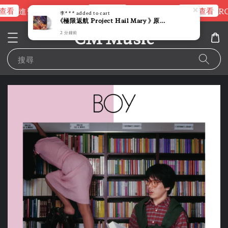
查看
立即查看
立即查看
進擊的巨人片頭曲
NANA 彩膠
RO
李***
added to cart
《極限返航 Project Hail Mary 》 原聲帶【透明彩膠】 （黑膠唱片 LP）
CM Music
2 分鐘前
搜尋