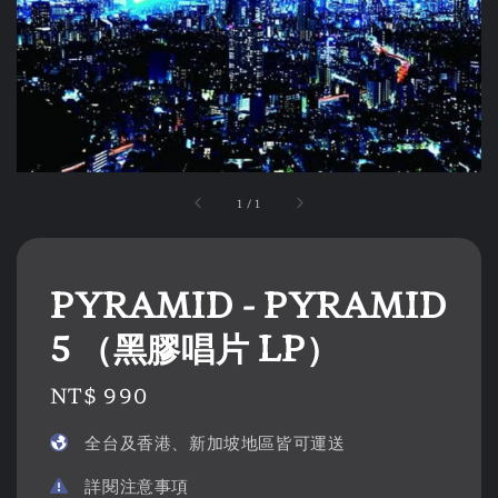
1
/
1
PYRAMID - PYRAMID
5 （黑膠唱片 LP）
Regular
NT$ 990
price
全台及香港、新加坡地區皆可運送
詳閱注意事項