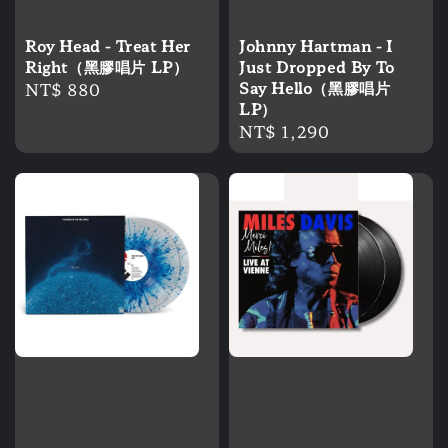
Roy Head - Treat Her
Johnny Hartman - I
Right（黑膠唱片 LP）
Just Dropped By To
Regular
NT$ 880
Say Hello（黑膠唱片
LP）
price
Regular
NT$ 1,290
price