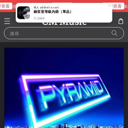
查看
立即查看
立即查看
進擊的巨人片頭曲
NANA 彩膠
R
有人
added to cart
錄音室等級內袋（單品）
CM Music
17 分鐘前
搜尋