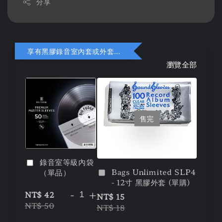
分享
享有黑膠錄音室內套或外套折扣
瀏覽全部
售完
錄音室等級內袋
Bags Unlimited SLP4
（單品）
- 12寸 黑膠外套 (單購)
-
+
NT$ 42
NT$ 15
NT$ 50
NT$ 18