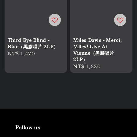
Third Eye Blind -
Miles Davis - Merci,
Blue（黑膠唱片 2LP）
Miles! Live At
Regular
NT$ 1,470
Vienne（黑膠唱片
2LP）
price
Regular
NT$ 1,550
price
Follow us