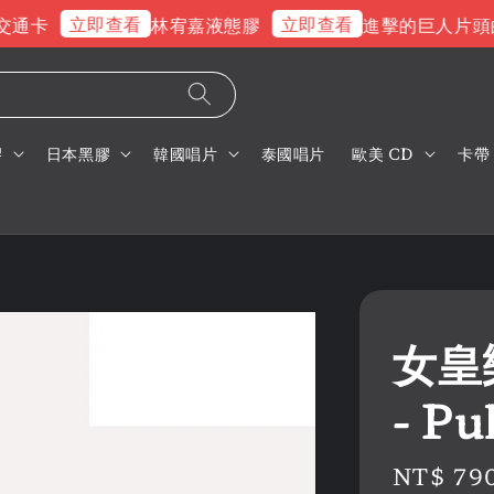
立即查看
立即查看
卡
林宥嘉液態膠
進擊的巨人片頭曲
膠
日本黑膠
韓國唱片
泰國唱片
歐美 CD
卡帶
女皇樂
- P
Regular
NT$ 79