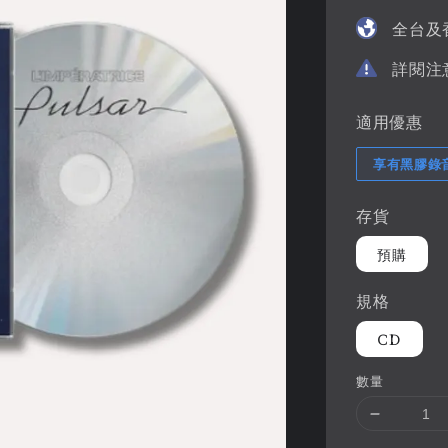
price
全台及
詳閱注
適用優惠
享有黑膠錄
存貨
預購
規格
CD
數量