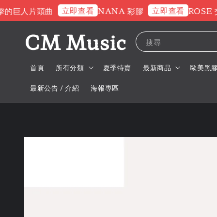
立即查看
立即查看
巨人片頭曲
NANA 彩膠
ROSE 交通
CM Music
搜尋
首頁
所有分類
夏季特賣
最新商品
歐美黑
最新公告 / 介紹
海報專區