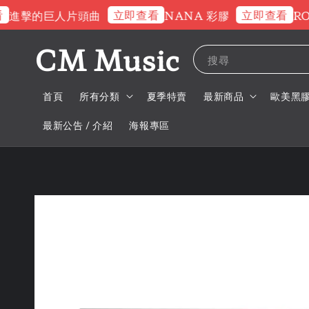
立即查看
立即查看
進擊的巨人片頭曲
NANA 彩膠
ROS
CM Music
搜尋
首頁
所有分類
夏季特賣
最新商品
歐美黑
最新公告 / 介紹
海報專區