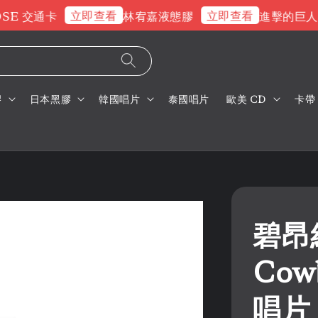
立即查看
立即查看
E 交通卡
林宥嘉液態膠
進擊的巨人片
膠
日本黑膠
韓國唱片
泰國唱片
歐美 CD
卡帶
碧昂絲
Cow
唱片