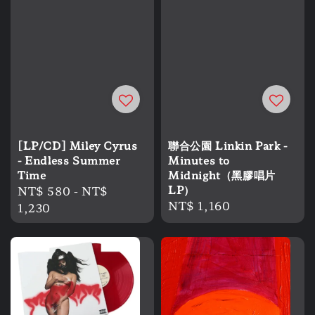
[LP/CD] Miley Cyrus
聯合公園 Linkin Park -
- Endless Summer
Minutes to
Time
Midnight（黑膠唱片
Regular
NT$ 580
-
NT$
LP）
Regular
NT$ 1,160
price
1,230
price