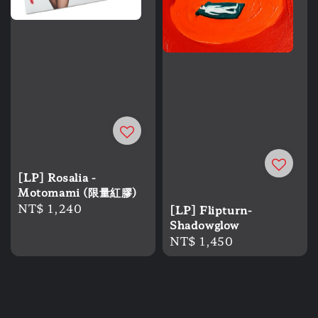
[LP] Rosalia -
Motomami (限量紅膠)
Regular
NT$ 1,240
[LP] Flipturn-
price
Shadowglow
Regular
NT$ 1,450
price