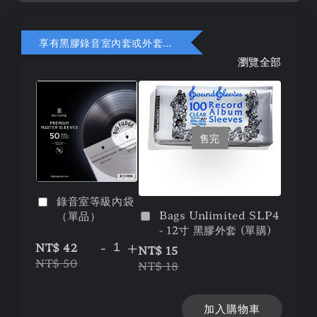
享有黑膠錄音室內套或外套折扣
瀏覽全部
售完
錄音室等級內袋
Bags Unlimited SLP4
（單品）
- 12寸 黑膠外套 (單購)
-
+
NT$ 42
NT$ 15
NT$ 50
NT$ 18
加入購物車