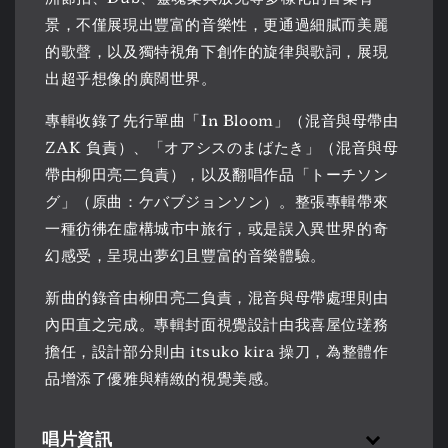
景，不僅展現出豐富的音樂性，更通過細膩而美麗
的歌聲，以及獨特視角下創作的旋律與歌詞，展現
出超乎想像的廣闊世界。
專輯收錄了先行單曲「In Bloom」（混音與母帶由
ZAK 負責）、「オアシスのまばたき」（混音與母
帶由柳田亮二負責），以及翻唱作品「トーチソン
グ」（原曲：ケバブジョンソン）。整張專輯帶來
一種彷彿在虛構城市中旅行，或是誤入異世界的奇
幻感受，呈現出夢幻且豐富的音樂體驗。
新曲的錄音由柳田亮二負責，混音與母帶處理則由
內田直之完成。專輯封面視覺設計由我喜屋位瑳務
擔任，設計部分則由 itsuko kira 操刀，為整體作
品增添了優雅與精緻的視覺美感。
唱片資訊