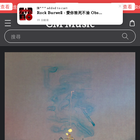
查看
立即查看
立即查看
進擊的巨人片頭曲
NANA 彩膠
RO
陳***
added to cart
Rock Burwell - 愛你致死不渝 Obsession 【紅色彩膠】（黑膠唱片 LP）
CM Music
19 分鐘前
搜尋