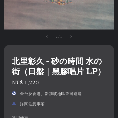
1
/
1
北里彰久 - 砂の時間 水の
街（日盤｜黑膠唱片 LP）
Regular
NT$ 1,220
price
全台及香港、新加坡地區皆可運送
詳閱注意事項
適用優惠