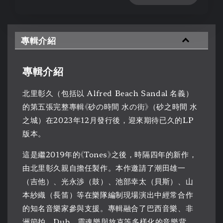
專輯介紹
專輯介紹
北里彰久（包括以 Alfred Beach Sandal 名義）
的第五張完整專輯《砂の時間 水の街》（砂之時間 水
之城）在2023年12月發行後，迎來期待已久的LP
版本。
這是繼2019年的《Tones》之後，時隔四年的新作，
由北里彰久親自擔任製作。本作邀請了潮田雄一
（吉他）、光永渉（鼓）、池部幸太（貝斯）、山
本紗織（長笛）等在樂隊編制現場演出中經常合作
的知名音樂家參與支援。專輯融合了巴西音樂、非
洲節拍、Dub、靈魂樂與放克等多樣化的音樂背