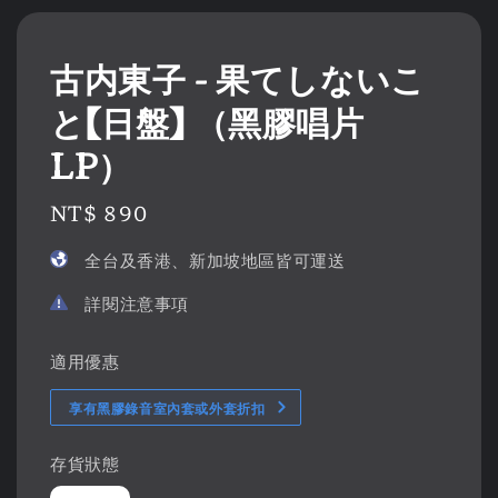
古内東子 - 果てしないこ
と【日盤】 （黑膠唱片
LP）
Regular
NT$ 890
price
全台及香港、新加坡地區皆可運送
詳閱注意事項
適用優惠
享有黑膠錄音室內套或外套折扣
存貨狀態