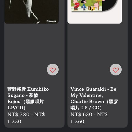
菅野邦彦 Kunihiko
Vince Guaraldi - Be
Sugano - 慕情
My Valentine,
Bojou（黑膠唱片
Charlie Brown（黑膠
LP/CD）
唱片 LP / CD）
Regular
NT$ 780
-
NT$
Regular
NT$ 630
-
NT$
price
1,250
price
1,260