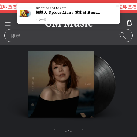
立即查看
立即查看
立即查看
進擊的巨人片頭曲
NANA 彩膠
葉***
added to cart
蜘蛛人 Spider-Man：重生日 Brand New Day 【Michael Giacchino｜電影配樂｜彩膠】 （黑膠唱片 2LP）
CM Music
3 小時前
搜尋
1
/
1