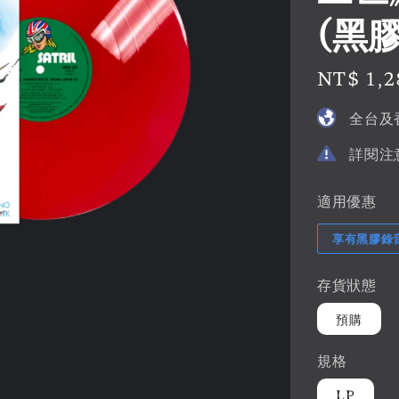
(黑膠
Regular
NT$ 1,2
price
全台及
詳閱注
適用優惠
享有黑膠錄
存貨狀態
預購
規格
LP