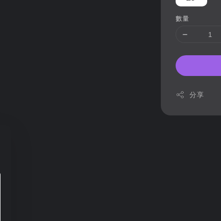
數量
分享
部