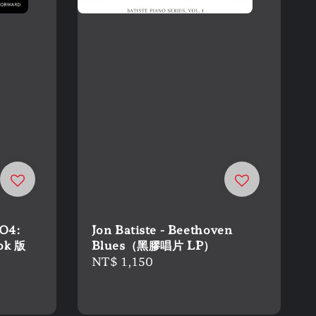
O4:
Jon Batiste - Beethoven
ok 版
Blues（黑膠唱片 LP）
Regular
NT$ 1,150
price