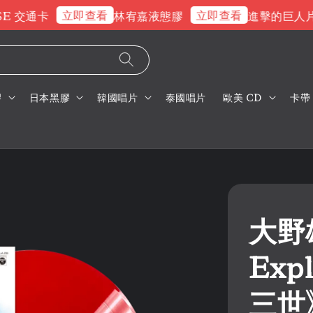
立即查看
立即查看
 交通卡
林宥嘉液態膠
進擊的巨人片頭
膠
日本黑膠
韓國唱片
泰國唱片
歐美 CD
卡帶
大野
Exp
三世