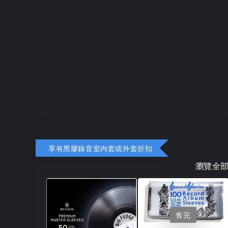
享有黑膠錄音室內套或外套折扣
瀏覽全
售完