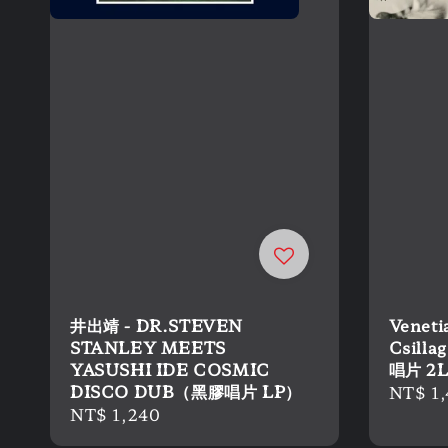
井出靖 - DR.STEVEN
Veneti
STANLEY MEETS
Csilla
YASUSHI IDE COSMIC
唱片 2
DISCO DUB（黑膠唱片 LP）
Regula
NT$ 1,
Regular
NT$ 1,240
price
price