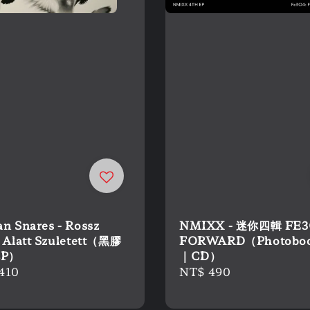
an Snares - Rossz
NMIXX - 迷你四輯 FE3
g Alatt Szuletett（黑膠
FORWARD（Photobo
LP）
｜CD）
r
410
Regular
NT$ 490
price