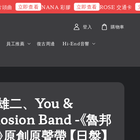
立即查看
立即查看
立即
曲
NANA 彩膠
ROSE 交通卡
登入
購物車
員工推薦
復古周邊
Hi-End音響
雄二、You &
losion Band -《魯邦
》原創原聲帶 【日盤】