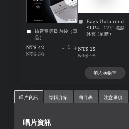
Bags Unlimited
SLP4 - 12寸 黑膠
錄音室等級內袋（單
外套 (單購)
品）
-
+
NT$ 42
NT$ 15
NT$ 50
NT$ 18
加入購物車
唱片資訊
專輯介紹
曲目表
注意事項
唱片資訊