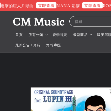
立即查看
立即查看
擊的巨人片頭曲
NANA 彩膠
ROSE
CM Music
搜尋
首頁
所有分類
夏季特賣
最新商品
歐美黑
最新公告 / 介紹
海報專區