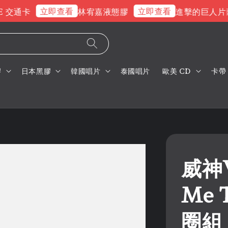
立即查看
立即查看
通卡
林宥嘉液態膠
進擊的巨人片頭曲
膠
日本黑膠
韓國唱片
泰國唱片
歐美 CD
卡帶
威神V
Me 
圈組