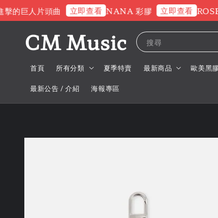
立即查看
立即查看
的巨人片頭曲
NANA 彩膠
ROSE 交
CM Music
搜尋
首頁
所有分類
夏季特賣
最新商品
歐美黑
最新公告 / 介紹
海報專區