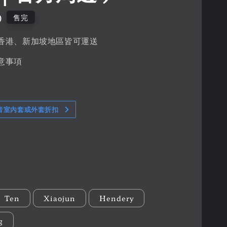
0
售完
香港、新加坡地區皆可運送
意事項
音室內套或外套折扣
Ten
Xiaojun
Hendery
g