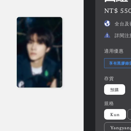
Regular
NT$ 55
price
全台及
詳閱注
適用優惠
享有黑膠錄
存貨
預購
規格
Kun
Yangyan