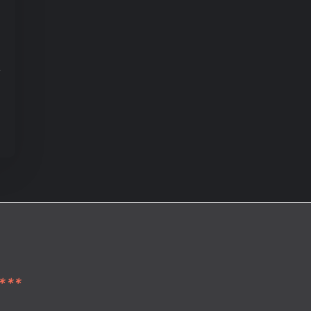
+
***