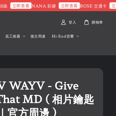
立即查看
立即查看
立即查
NANA 彩膠
ROSE 交通卡
登入
購物車
員工推薦
復古周邊
Hi-End音響
 WAYV - Give
That MD ( 相片鑰匙
｜官方周邊 )