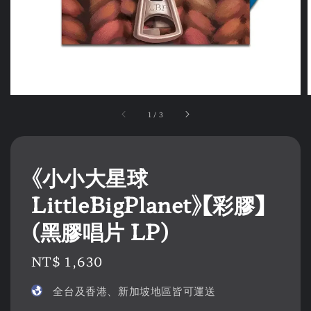
1
/
3
《小小大星球
LittleBigPlanet》【彩膠】
(黑膠唱片 LP)
Regular
NT$ 1,630
price
全台及香港、新加坡地區皆可運送