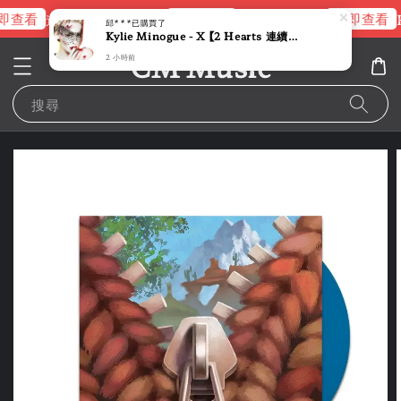
即查看
立即查看
立即查看
進擊的巨人片頭曲
NANA 彩膠
R
邱***
已購買了
Kylie Minogue - X 【2 Hearts 連續單曲 Kylie 電子流行最強回歸】 (黑膠唱片 LP)
CM Music
2 小時前
搜尋