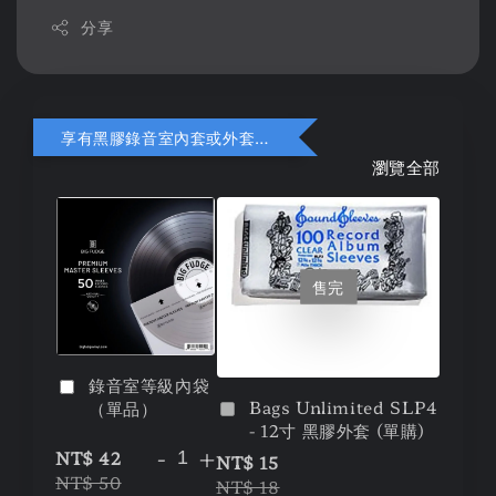
分享
享有黑膠錄音室內套或外套折扣
瀏覽全部
售完
錄音室等級內袋
Bags Unlimited SLP4
（單品）
- 12寸 黑膠外套 (單購)
-
+
NT$ 42
NT$ 15
NT$ 50
NT$ 18