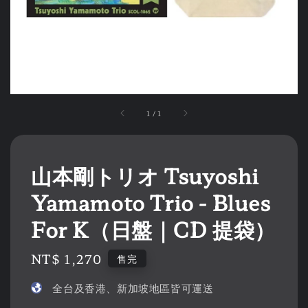
1
/
1
山本剛トリオ Tsuyoshi
Yamamoto Trio - Blues
For K（日盤｜CD 提袋）
Regular
NT$ 1,270
售完
price
全台及香港、新加坡地區皆可運送