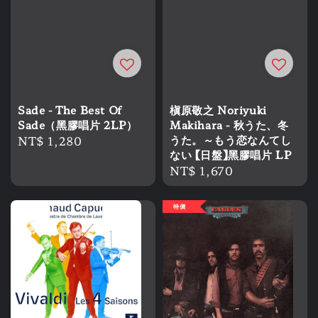
Sade - The Best Of
槇原敬之 Noriyuki
Sade（黑膠唱片 2LP）
Makihara - 秋うた、冬
Regular
NT$ 1,280
うた。～もう恋なんてし
ない 【日盤】黑膠唱片 LP
price
Regular
NT$ 1,670
price
特價