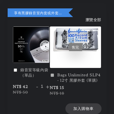
享有黑膠錄音室內套或外套折扣
瀏覽全部
售完
錄音室等級內袋
Bags Unlimited SLP4
（單品）
- 12寸 黑膠外套 (單購)
-
+
NT$ 42
NT$ 15
NT$ 50
NT$ 18
加入購物車