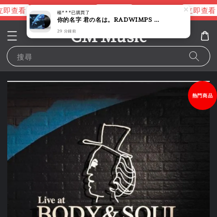
即查看
立即查看
立即查看
進擊的巨人片頭曲
NANA 彩膠
楊***
已購買了
你的名字 君の名は。RADWIMPS 原聲帶 【新海誠｜2027/4月 再版】（黑膠唱片 2LP）
CM Music
29 分鐘前
搜尋
熱門商品