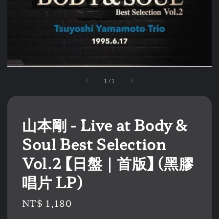
1
/
1
山本剛 - Live at Body &
Soul Best Selection
Vol.2 【日盤｜首版】 (黑膠
唱片 LP)
Regular
NT$ 1,180
price