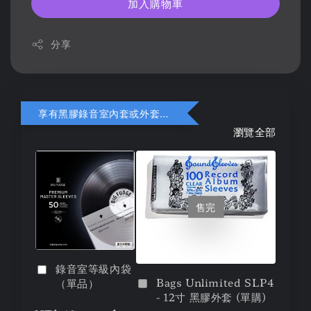
加入購物車
分享
享有黑膠錄音室內套或外套折扣
瀏覽全部
售完
錄音室等級內袋
Bags Unlimited SLP4
（單品）
- 12寸 黑膠外套 (單購)