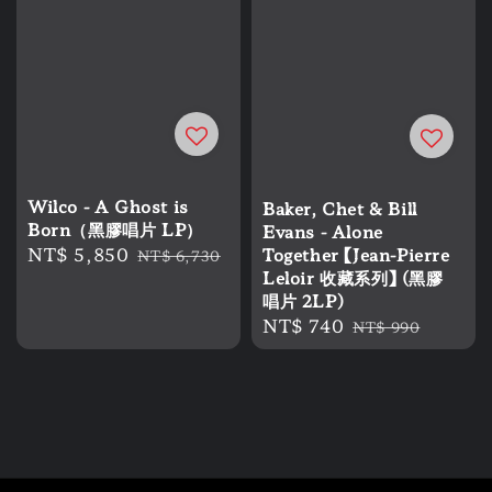
Wilco - A Ghost is
Baker, Chet & Bill
Born（黑膠唱片 LP）
Evans - Alone
Sale
NT$ 5,850
Regular
Together 【Jean-Pierre
NT$ 6,730
Leloir 收藏系列】 (黑膠
price
price
唱片 2LP)
Sale
NT$ 740
Regular
NT$ 990
price
price