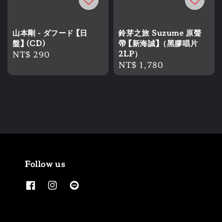
山本剛 - ダフード 【日
鈴芽之旅 Suzume 原聲
盤】 (CD)
帶 【新海誠】（黑膠唱片
Regular
NT$ 290
2LP）
Regular
NT$ 1,780
price
price
Follow us