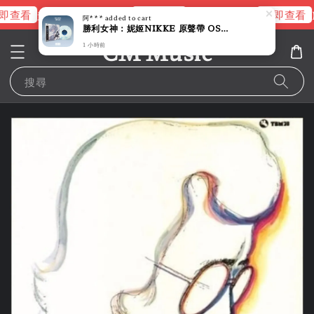
即查看
立即查看
立即查看
進擊的巨人片頭曲
NANA 彩膠
阿***
added to cart
勝利女神：妮姬NIKKE 原聲帶 OST 【OLD TALES｜藍白彩膠】（黑膠唱片 LP）
CM Music
1 小時前
搜尋