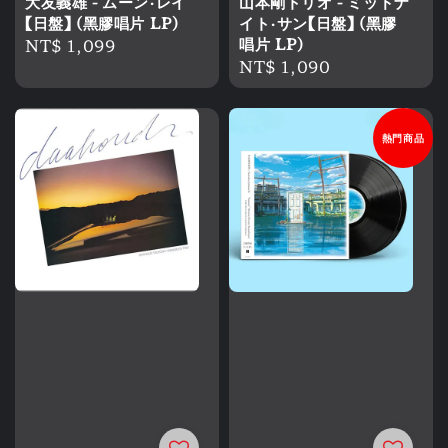
大友義雄 - ムーン・レイ
山本剛トリオ - ミッドナ
【日盤】 (黑膠唱片 LP)
イト・サン【日盤】 (黑膠
Regular
NT$ 1,099
唱片 LP)
Regular
NT$ 1,090
price
price
熱門商品