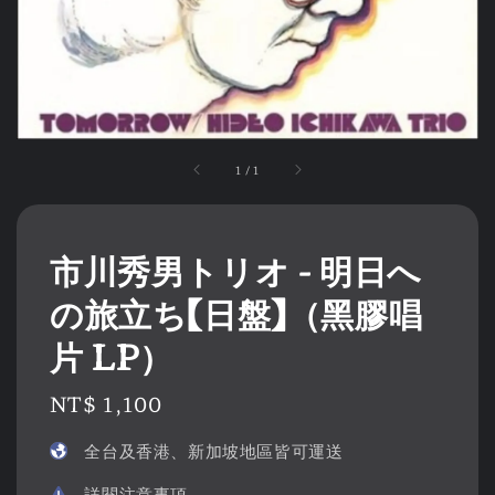
1
/
1
市川秀男トリオ - 明日へ
の旅立ち【日盤】（黑膠唱
片 LP）
Regular
NT$ 1,100
price
全台及香港、新加坡地區皆可運送
詳閱注意事項