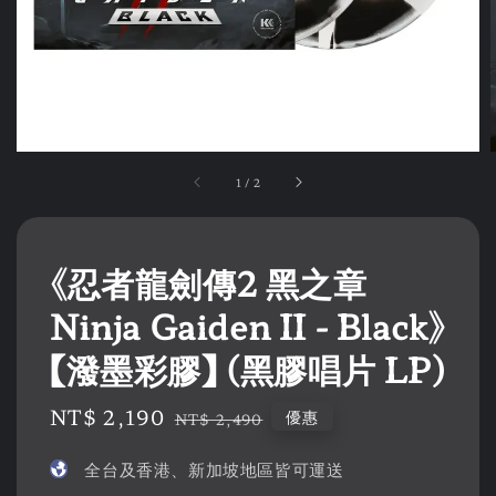
1
/
2
《忍者龍劍傳2 黑之章
Ninja Gaiden II - Black》
【潑墨彩膠】 (黑膠唱片 LP)
Sale
NT$ 2,190
Regular
優惠
NT$ 2,490
price
price
全台及香港、新加坡地區皆可運送