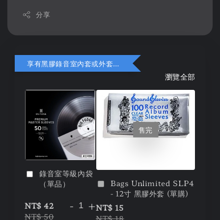
分享
享有黑膠錄音室內套或外套折扣
瀏覽全部
售完
錄音室等級內袋
Bags Unlimited SLP4
（單品）
- 12寸 黑膠外套 (單購)
-
+
NT$ 42
NT$ 15
NT$ 50
NT$ 18