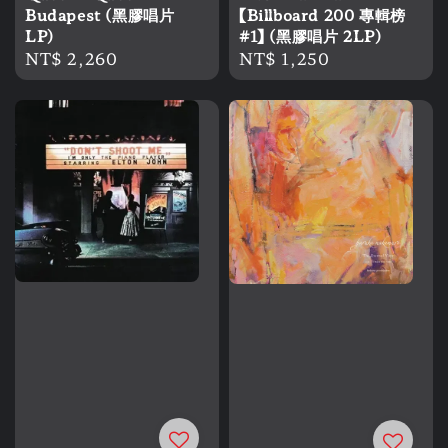
Budapest (黑膠唱片
【Billboard 200 專輯榜
LP)
#1】 (黑膠唱片 2LP)
Regular
NT$ 2,260
Regular
NT$ 1,250
price
price