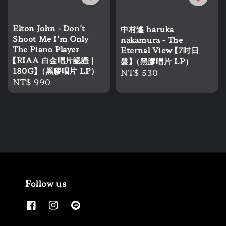
Elton John - Don't
中村遙 haruka
Shoot Me I'm Only
nakamura - The
The Piano Player
Eternal View 【7吋日
【RIAA 白金唱片認證｜
盤】（黑膠唱片 LP）
180G】（黑膠唱片 LP）
Regular
NT$ 530
Regular
NT$ 990
price
price
Follow us