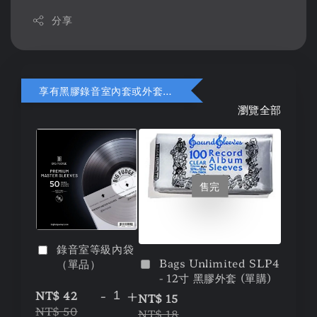
分享
享有黑膠錄音室內套或外套折扣
瀏覽全部
售完
錄音室等級內袋
Bags Unlimited SLP4
（單品）
- 12寸 黑膠外套 (單購)
-
+
NT$ 42
NT$ 15
NT$ 50
NT$ 18