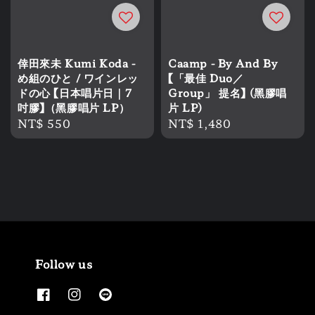
倖田來未 Kumi Koda -
Caamp - By And By
め組のひと / ワインレッ
【「最佳 Duo／
ドの心 【日本唱片日｜7
Group」 提名】 (黑膠唱
吋膠】（黑膠唱片 LP）
片 LP)
Regular
NT$ 550
Regular
NT$ 1,480
price
price
Follow us