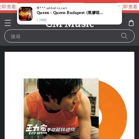
即查看
立即查看
立即查看
進擊的巨人片頭曲
NANA 彩膠
李***
added to cart
Queen - Queen Budapest (黑膠唱片 LP)
CM Music
1 小時前
搜尋