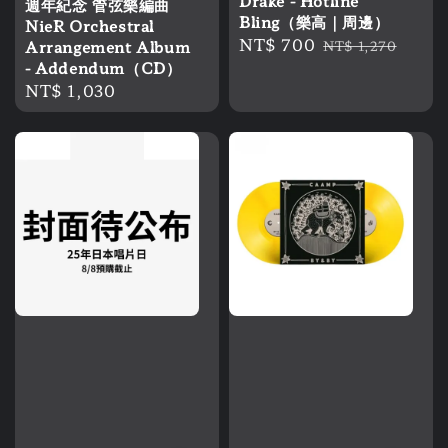
Drake - Hotline
週年紀念 管弦樂編曲
Bling（樂高｜周邊）
NieR Orchestral
Sale
NT$ 700
Regular
Arrangement Album
NT$ 1,270
price
price
- Addendum（CD）
Regular
NT$ 1,030
price