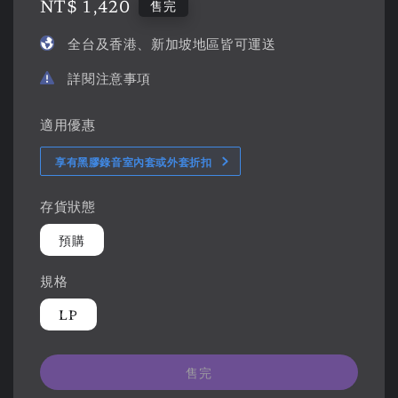
Regular
NT$ 1,420
售完
price
全台及香港、新加坡地區皆可運送
詳閱注意事項
適用優惠
享有黑膠錄音室內套或外套折扣
存貨狀態
預購
規格
LP
售完