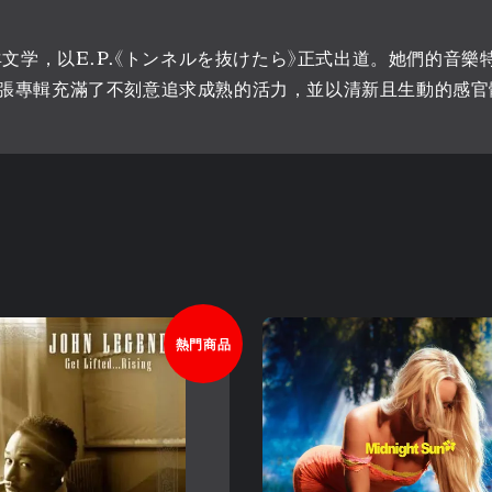
羊文学，以E.P.《トンネルを抜けたら》正式出道。她們的音
張專輯充滿了不刻意追求成熟的活力，並以清新且生動的感官
熱門商品