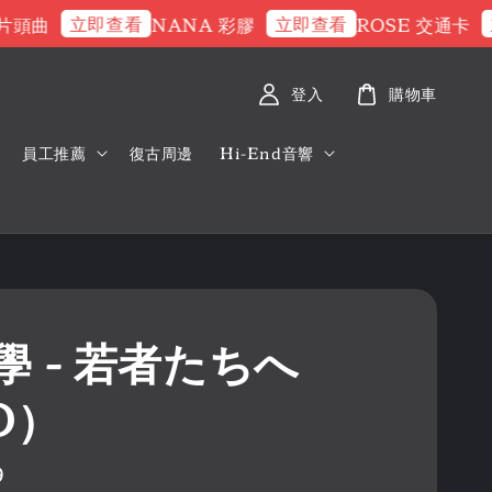
立即查看
立即查看
立即
曲
NANA 彩膠
ROSE 交通卡
登入
購物車
員工推薦
復古周邊
Hi-End音響
學 - 若者たちへ
D）
9