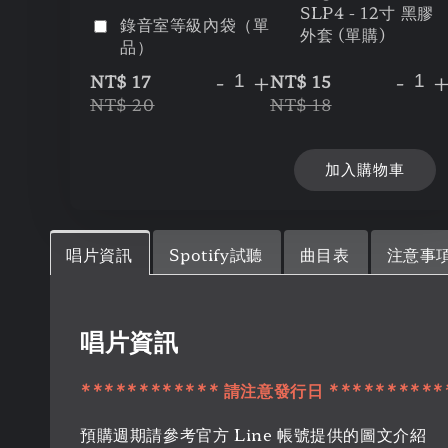
SLP4 - 12寸 黑膠
錄音室等級內袋（單
外套 (單購)
品）
-
+
-
NT$ 17
NT$ 15
NT$ 20
NT$ 18
加入購物車
唱片資訊
Spotify試聽
曲目表
注意事
唱片資訊
************ 請注意發行日 **********
預購週期請參考官方 Line 帳號提供的圖文介紹