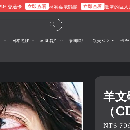
立即查看
立即查看
 交通卡
林宥嘉液態膠
進擊的巨人片頭
膠
日本黑膠
韓國唱片
泰國唱片
歐美 CD
卡帶
羊文
（C
Regular
NT$ 79