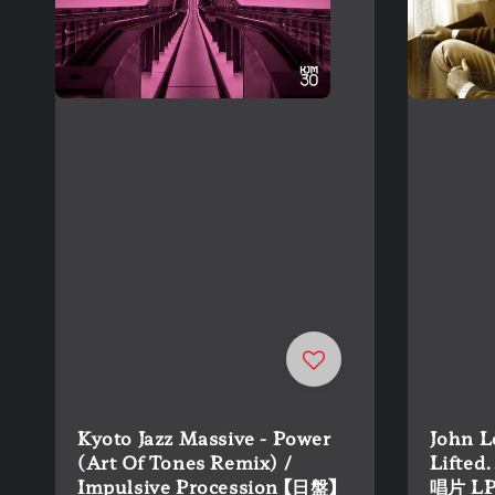
Kyoto Jazz Massive - Power
John L
(Art Of Tones Remix) /
Lifted
Impulsive Procession 【日盤】
唱片 L