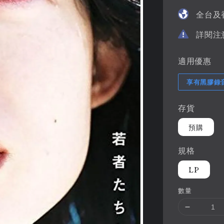
price
全台及
詳閱注
適用優惠
享有黑膠錄
存貨
預購
規格
LP
數量