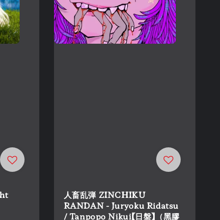
ht
人畜乱弾 ZINCHIKU
RANDAN - Juryoku Ridatsu
/ Tanpopo Nikui【日盤】（黑膠