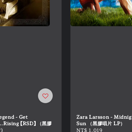
egend - Get
Zara Larsson - Midnig
...Rising 【RSD】 （黑膠
Sun （黑膠唱片 LP）
P）
Regular
NT$ 1,019