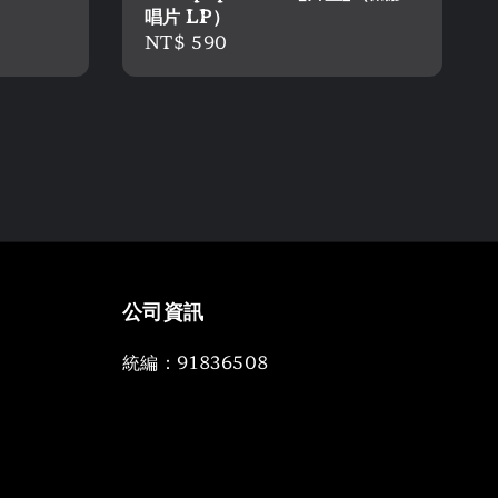
唱片 LP）
Regular
NT$ 590
price
公司資訊
統編：91836508