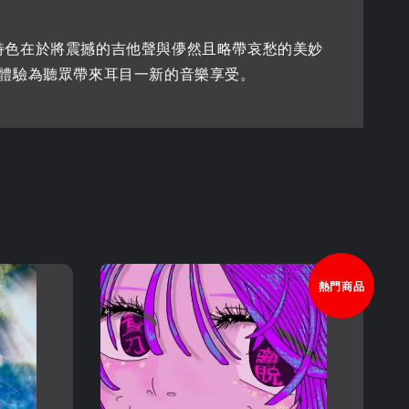
樂特色在於將震撼的吉他聲與儚然且略帶哀愁的美妙
體驗為聽眾帶來耳目一新的音樂享受。
熱門商品