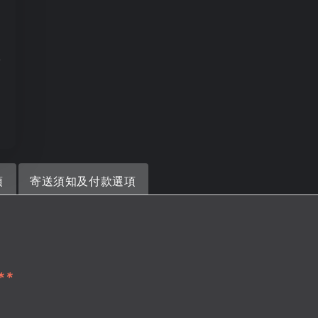
+
項
寄送須知及付款選項
**