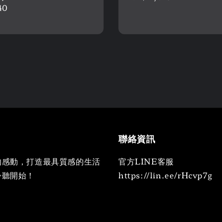
r
40
price
聯絡資訊
的感動，打造最具質感的生活
官方LINE客服
聆聽開始！
https://lin.ee/rHcvp7g