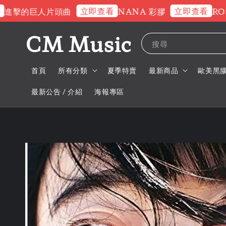
立即查看
立即查看
擊的巨人片頭曲
NANA 彩膠
ROSE
CM Music
搜尋
首頁
所有分類
夏季特賣
最新商品
歐美黑
最新公告 / 介紹
海報專區