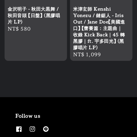
金沢明子 - 秋田大黒舞 /
米津玄師 Kenshi
秋田音頭 【日盤】 (黑膠唱
Yonezu / 鏈鋸人 - Iris
片 LP)
Out / Jane Doe【美國進
Regular
NT$ 580
口】 【蕾賽篇：主題曲｜
收錄 Kick Back｜45 轉
price
黑膠｜ft. 宇多田光】 (黑
膠唱片 LP)
Regular
NT$ 1,099
price
Follow us