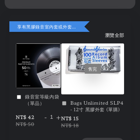
享有黑膠錄音室內套或外套折扣
瀏覽全部
售完
錄音室等級內袋
Bags Unlimited SLP4
（單品）
- 12寸 黑膠外套 (單購)
-
+
NT$ 42
NT$ 15
NT$ 50
NT$ 18