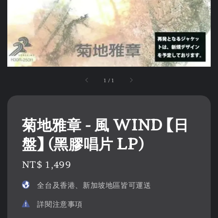
1
/
1
菊地雅章 - 風 WIND 【日
盤】 (黑膠唱片 LP)
Regular
NT$ 1,499
price
全台及香港、新加坡地區皆可運送
詳閱注意事項