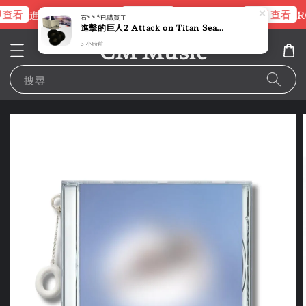
查看
立即查看
立即查看
進擊的巨人片頭曲
NANA 彩膠
R
石***
已購買了
進擊的巨人2 Attack on Titan Season 2 第二季 原聲帶（黑膠唱片 3LP）
CM Music
3 小時前
搜尋