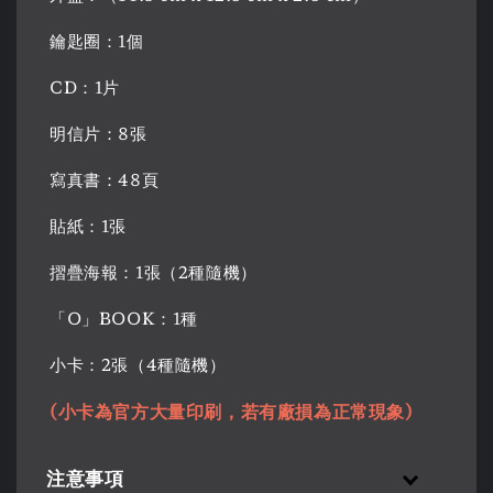
鑰匙圈：1個
CD：1片
明信片：8張
寫真書：48頁
貼紙：1張
摺疊海報：1張（2種隨機）
「O」BOOK：1種
小卡：2張（4種隨機）
(小卡為官方大量印刷，若有廠損為正常現象)
注意事項