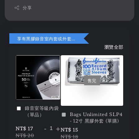
分享
享有黑膠錄音室內套或外套折扣
瀏覽全部
售完
錄音室等級內袋
Bags Unlimited SLP4
（單品）
- 12寸 黑膠外套 (單購)
-
+
NT$ 17
NT$ 15
NT$ 20
NT$ 18