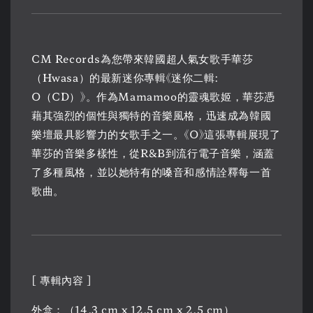
CM Records為您帶來韓國超人氣女歌手華莎
（Hwasa）的最新迷你專輯《迷你二輯:
O（CD）》。作為Mamamoo的靈魂歌姬，華莎憑
藉其強烈的個性與獨特的音樂風格，迅速成為韓國
樂壇最具影響力的女歌手之一。《O》這張專輯展現了
華莎的音樂多樣性，從R&B到流行電子音樂，涵蓋
了多種風格，並以她特有的嗓音和感情詮釋每一首
歌曲。
[ 專輯內容 ]
外盒：（14.3 cm x 12.5 cm x 2.5 cm）