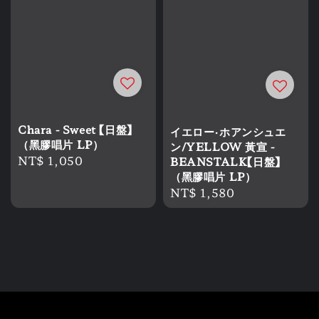
Chara - Sweet 【日盤】
イエロー・ホアンシュエ
（黑膠唱片 LP）
ン/YELLOW 黃宣 -
Regular
NT$ 1,050
BEANSTALK【日盤】
price
（黑膠唱片 LP）
Regular
NT$ 1,580
price