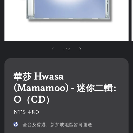
1
/
2
華莎 Hwasa
(Mamamoo) - 迷你二輯:
O（CD）
Regular
NT$ 480
price
全台及香港、新加坡地區皆可運送