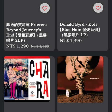
Donald Byrd - Kofi
葬送的芙莉蓮 Frieren:
【Blue Note 發燒系列】
Beyond Journey's
（黑膠唱片 LP）
End 【限量彩膠】（黑膠
Regular
NT$ 1,490
唱片 2LP）
Sale
NT$ 1,290
Regular
price
NT$ 1,580
price
price