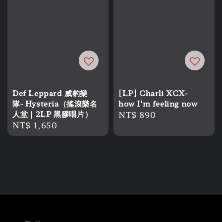
Def Leppard 威豹樂
[LP] Charli XCX-
隊- Hysteria（搖滾樂名
how I'm feeling now
人堂｜2LP 黑膠唱片）
Regular
NT$ 890
Regular
NT$ 1,650
price
price