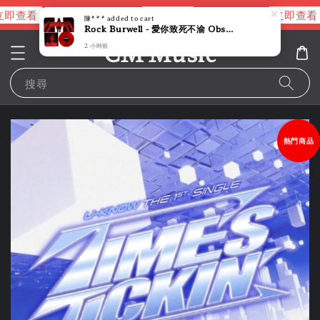
即查看
立即查看
立即查看
進擊的巨人片頭曲
NANA 彩膠
陳***
added to cart
Rock Burwell - 愛你致死不渝 Obsession 【紅色彩膠】（黑膠唱片 LP）
CM Music
2 小時前
搜尋
熱門商品