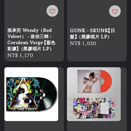
孫承完 Wendy（Red
GUNK - SKUNK【日
Velvet） - 迷你三輯：
盤】（黑膠唱片 LP）
Cerulean Verge 【藍色
Regular
NT$ 1,030
彩膠】（黑膠唱片 LP）
price
Regular
NT$ 1,170
price