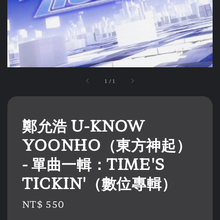
1
/
1
鄭允浩 U-KNOW
YOONHO（東方神起）
- 單曲一輯：TIME'S
TICKIN'（數位專輯）
Regular
NT$ 550
price