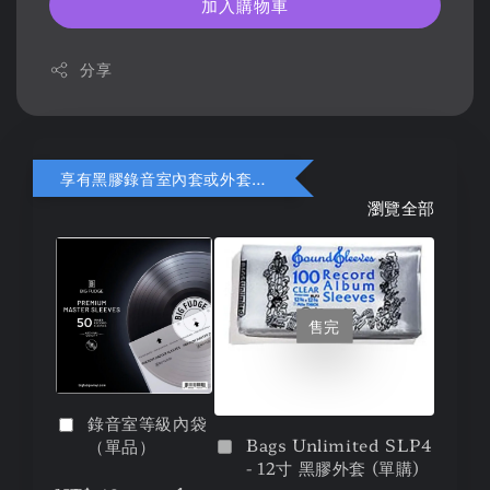
加入購物車
分享
享有黑膠錄音室內套或外套折扣
瀏覽全部
售完
錄音室等級內袋
Bags Unlimited SLP4
（單品）
- 12寸 黑膠外套 (單購)