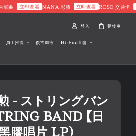
立即查看
立即查看
立
頭曲
NANA 彩膠
ROSE 交通卡
登入
購物車
員工推薦
復古周邊
Hi-End音響
勲 - ストリングバン
TRING BAND 【日
(黑膠唱片 LP)