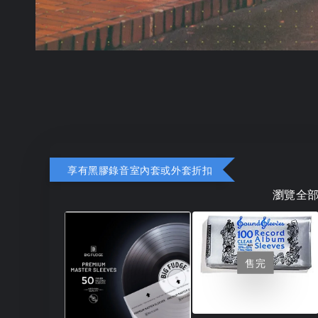
享有黑膠錄音室內套或外套折扣
瀏覽全
售完