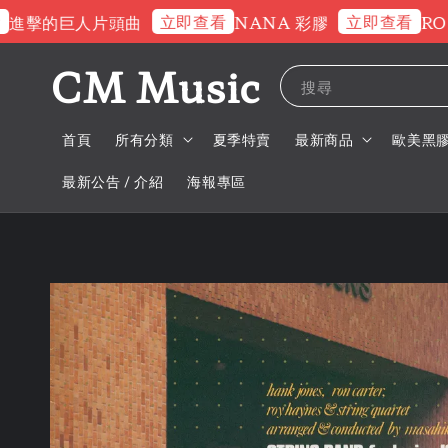
立即查看
立即查看
擊的巨人片頭曲
NANA 彩膠
ROSE
CM Music
搜尋
首頁
所有分類
夏季特賣
最新商品
歐美黑
最新公告 / 介紹
海報專區