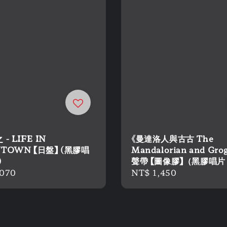
- LIFE IN
《曼達洛人與古古 The
TOWN 【日盤】 (黑膠唱
Mandalorian and Gro
)
聲帶 【圖像膠】（黑膠唱片
r
,070
Regular
NT$ 1,450
price