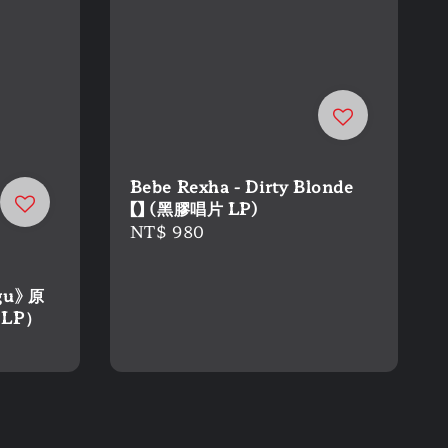
Bebe Rexha - Dirty Blonde
【】 (黑膠唱片 LP)
Regular
NT$ 980
price
gu》 原
 LP）