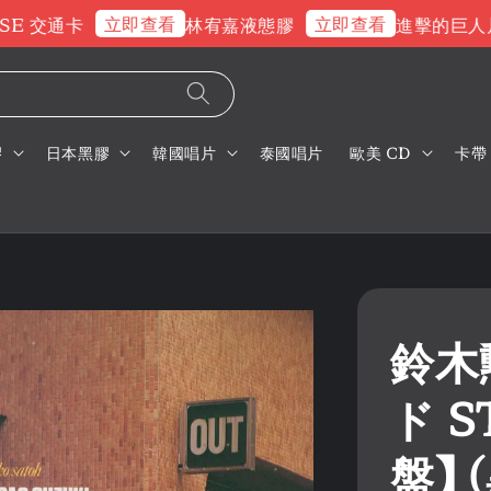
立即查看
立即查看
 交通卡
林宥嘉液態膠
進擊的巨人片
膠
日本黑膠
韓國唱片
泰國唱片
歐美 CD
卡帶
鈴木
ド S
盤】 