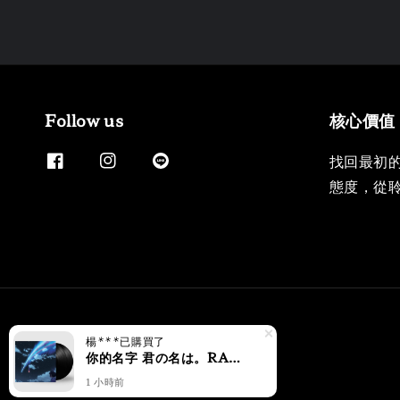
Follow us
核心價值
找回最初
態度，從
楊***
已購買了
你的名字 君の名は。RADWIMPS 原聲帶 【新海誠｜2027/4月 再版】（黑膠唱片 2LP）
1 小時前