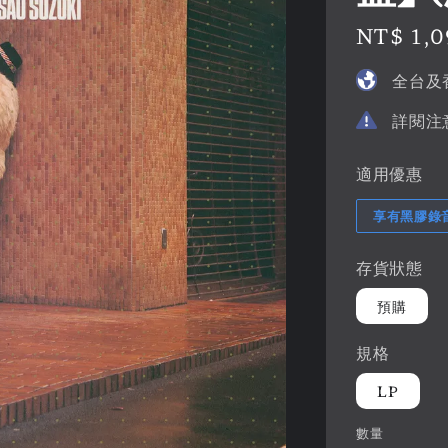
Regular
NT$ 1,
price
全台及
詳閱注
適用優惠
享有黑膠錄
存貨狀態
預購
規格
LP
數量