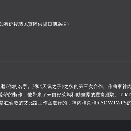
份再版，如有延後請以實際供貨日期為準)
S繼《你的名字。》和《天氣之子》之後的第三次合作。作曲家神
的製作，他帶來了來自好萊塢和動畫界的豐富經驗。TikTok明星T
是在倫敦的艾比路工作室進行的，神內和真和RADWIMPS