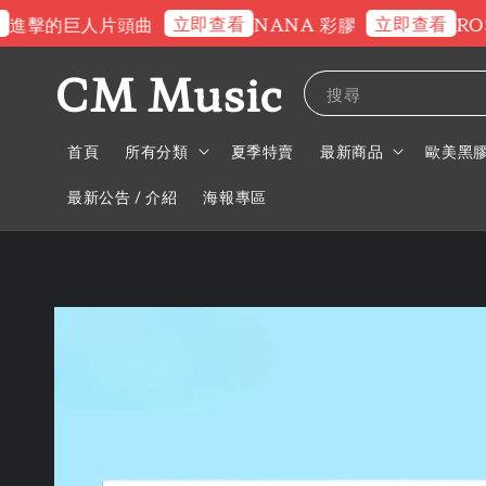
立即查看
立即查看
擊的巨人片頭曲
NANA 彩膠
ROSE 
CM Music
搜尋
首頁
所有分類
夏季特賣
最新商品
歐美黑
最新公告 / 介紹
海報專區