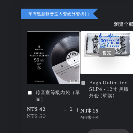
享有黑膠錄音室內套或外套折扣
瀏覽全
售完
Bags Unlimited
SLP4 - 12寸 黑膠
錄音室等級內袋（單
外套 (單購)
品）
-
+
NT$ 42
NT$ 15
NT$ 50
NT$ 18