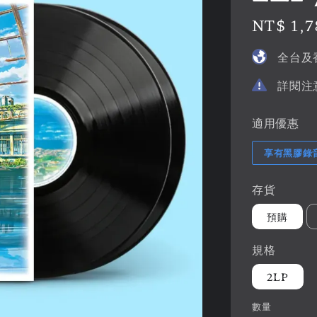
Regular
NT$ 1,7
price
全台及
詳閱注
適用優惠
享有黑膠錄
存貨
預購
規格
2LP
數量