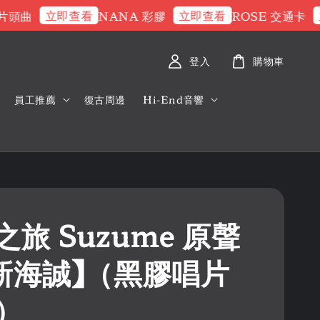
立即查看
立即查看
立即
曲
NANA 彩膠
ROSE 交通卡
登入
購物車
員工推薦
復古周邊
Hi-End音響
旅 Suzume 原聲
【新海誠】（黑膠唱片
P）