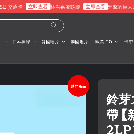
立即查看
立即查看
交通卡
林宥嘉液態膠
進擊的巨人片頭
膠
日本黑膠
韓國唱片
泰國唱片
歐美 CD
卡帶
熱門商品
鈴芽之
帶 
2L