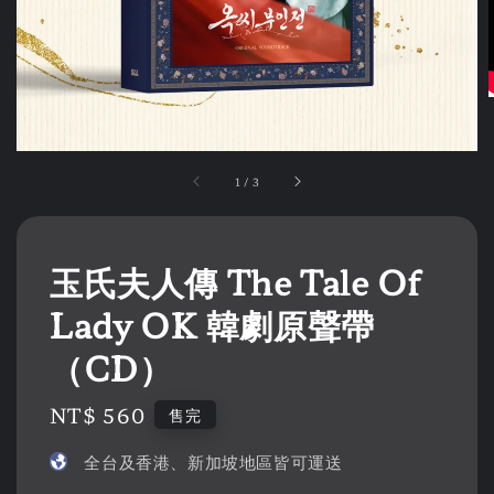
1
/
3
玉氏夫人傳 The Tale Of
Lady OK 韓劇原聲帶
（CD）
Regular
NT$ 560
售完
price
全台及香港、新加坡地區皆可運送