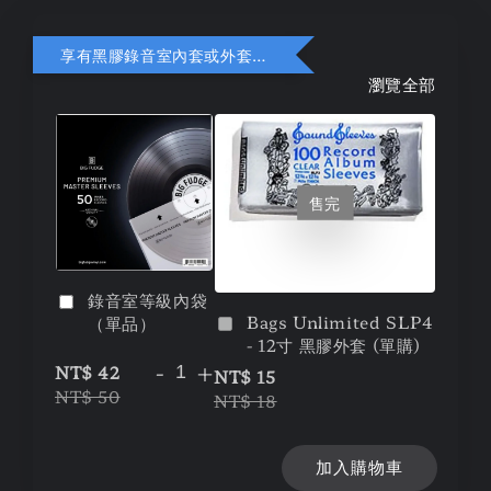
享有黑膠錄音室內套或外套折扣
瀏覽全部
售完
錄音室等級內袋
Bags Unlimited SLP4
（單品）
- 12寸 黑膠外套 (單購)
-
+
NT$ 42
NT$ 15
NT$ 50
NT$ 18
加入購物車