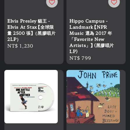
Hippo Campus -
Elvis Presley 貓王 -
Landmark 【NPR
Elvis At Stax 【全球限
Music 選為 2017 年
量 2500 張】（黑膠唱片
「Favorite New
2LP）
Artists」】 (黑膠唱片
Regular
NT$ 1,230
LP)
price
Regular
NT$ 799
price