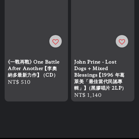
《一戰再戰》 One Battle
John Prine - Lost
After Another 【李奧
Dogs + Mixed
納多最新力作】 （CD）
Blessings 【1996 年葛
Regular
NT$ 510
萊美「最佳當代民謠專
輯」】（黑膠唱片 2LP）
price
Regular
NT$ 1,140
price