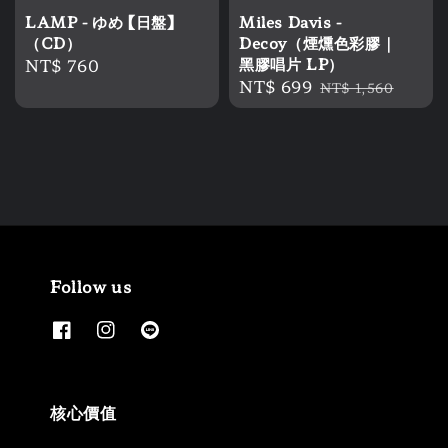
LAMP - ゆめ 【日盤】
Miles Davis -
（CD）
Decoy（煙燻色彩膠｜
Regular
NT$ 760
黑膠唱片 LP）
Sale
NT$ 699
Regular
price
NT$ 1,560
price
price
Follow us
核心價值