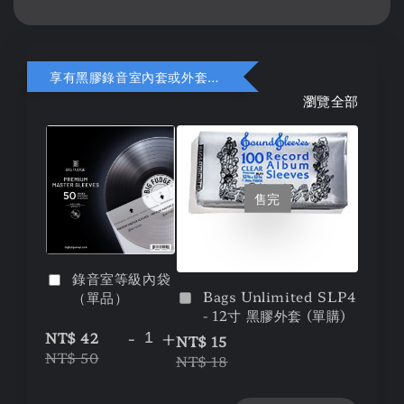
享有黑膠錄音室內套或外套折扣
瀏覽全部
售完
錄音室等級內袋
Bags Unlimited SLP4
（單品）
- 12寸 黑膠外套 (單購)
-
+
NT$ 42
NT$ 15
NT$ 50
NT$ 18