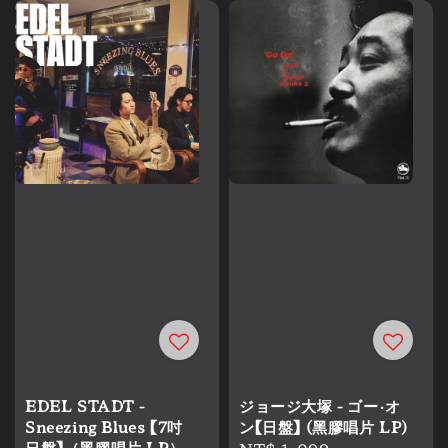
EDEL STADT -
ジョージ大塚 - ゴー・オ
Sneezing Blues 【7吋
ン【日盤】 (黑膠唱片 LP)
日盤】（黑膠唱片 LP）