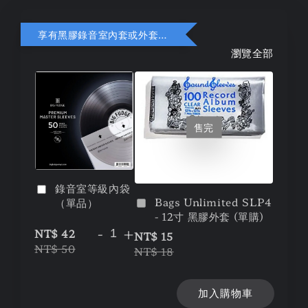
享有黑膠錄音室內套或外套折扣
瀏覽全部
售完
錄音室等級內袋
Bags Unlimited SLP4
（單品）
- 12寸 黑膠外套 (單購)
-
+
NT$ 42
NT$ 15
NT$ 50
NT$ 18
加入購物車