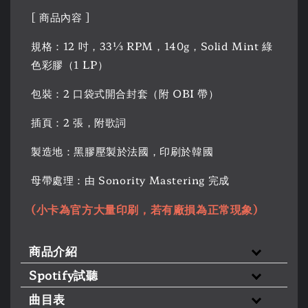
[ 商品內容 ]
規格：12 吋，33⅓ RPM，140g，Solid Mint 綠
色彩膠（1 LP）
包裝：2 口袋式開合封套（附 OBI 帶）
插頁：2 張，附歌詞
製造地：黑膠壓製於法國，印刷於韓國
母帶處理：由 Sonority Mastering 完成
(小卡為官方大量印刷，若有廠損為正常現象)
商品介紹
Spotify試聽
曲目表