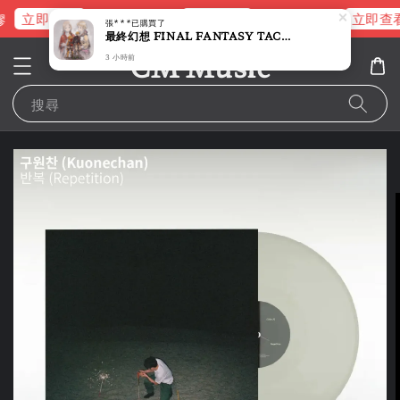
立即查看
立即查看
立即查看
ROSE 交通卡
林宥嘉液態膠
張***
已購買了
最終幻想 FINAL FANTASY TACTICS 精選合輯 原聲帶 【日盤】（黑膠唱片 LP）
CM Music
3 小時前
搜尋