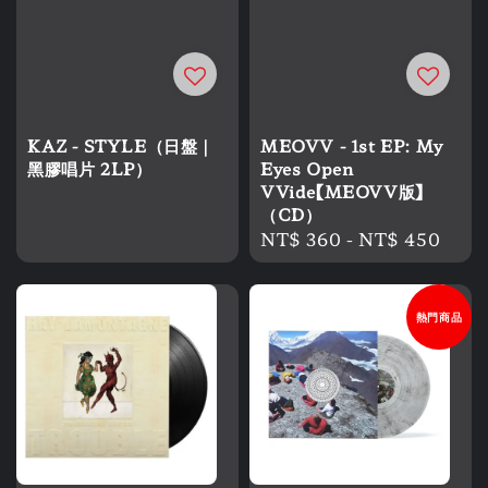
KAZ - STYLE（日盤｜
MEOVV - 1st EP: My
黑膠唱片 2LP）
Eyes Open
VVide【MEOVV版】
（CD）
Regular
NT$ 360
-
NT$ 450
price
熱門商品