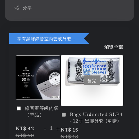
分享
享有黑膠錄音室內套或外套折扣
瀏覽全部
售完
錄音室等級內袋
Bags Unlimited SLP4
（單品）
- 12寸 黑膠外套 (單購)
-
+
NT$ 42
NT$ 15
NT$ 50
NT$ 18