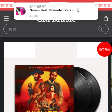
即查看
立即查看
立即查看
進擊的巨人片頭曲
NANA 彩膠
梁***
已購買了
Nana - Best Extended Version 【粉紫潑墨彩膠】（黑膠唱片 LP）
CM Music
4 分鐘前
搜尋
熱門商品