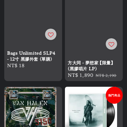
Bags Unlimited SLP4
- 12寸 黑膠外套 (單購)
方大同 - 夢想家 【限量】
Regular
NT$ 18
(黑膠唱片 LP)
price
Sale
NT$ 1,890
Regular
NT$ 2,190
price
price
熱門商品