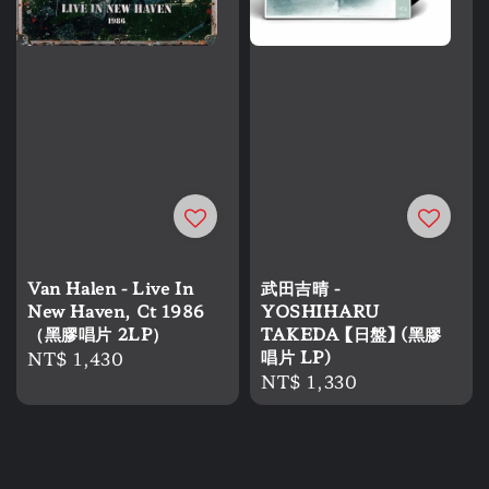
Van Halen - Live In
武田吉晴 -
New Haven, Ct 1986
YOSHIHARU
（黑膠唱片 2LP）
TAKEDA 【日盤】 (黑膠
Regular
NT$ 1,430
唱片 LP)
Regular
NT$ 1,330
price
price