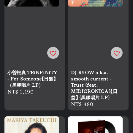
小曽根真 TRiNFiNiTY
DJ RYOW a.k.a.
- For Someone【日盤】
smooth current -
（黑膠唱片 LP）
Trust (feat.
Regular
NT$ 1,190
MIDICRONICA)【日
盤】 (黑膠唱片 LP)
price
Regular
NT$ 480
price