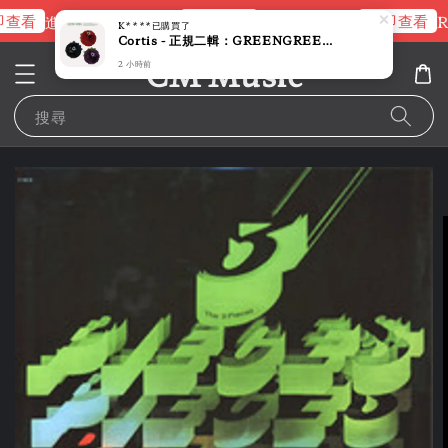
查看
立即查看
立即查看
進擊的巨人片頭曲
NANA 彩膠
R
K****
已購買了
Cortis - 正規二輯：GREENGREEN 【CORTIS BALL 版】（CD）
CM Music
2 小時前
搜尋