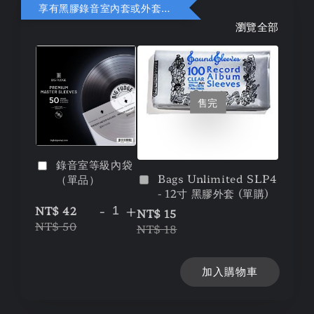
享有黑膠錄音室內套或外套折扣
瀏覽全部
售完
錄音室等級內袋
Bags Unlimited SLP4
（單品）
- 12寸 黑膠外套 (單購)
-
+
NT$ 42
NT$ 15
NT$ 50
NT$ 18
加入購物車