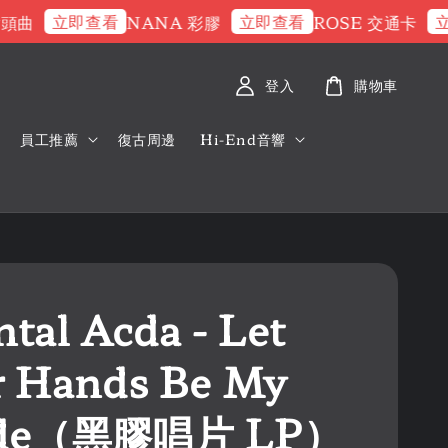
立即查看
立即查看
立即
曲
NANA 彩膠
ROSE 交通卡
登入
購物車
員工推薦
復古周邊
Hi-End音響
tal Acda - Let
r Hands Be My
ide（黑膠唱片 LP）