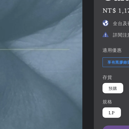
Regular
NT$ 1,1
price
全台及
詳閱注
適用優惠
享有黑膠錄
存貨
預購
規格
LP