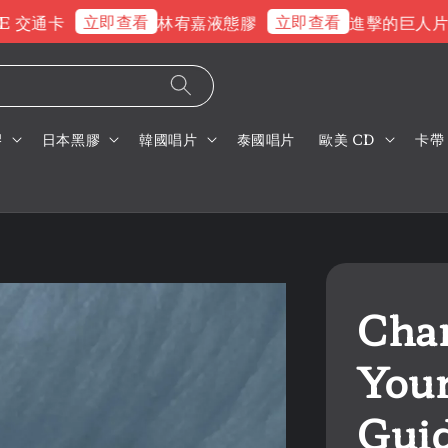
立即查看
立即查看
交通卡
林宥嘉液態膠
進擊的巨人片頭
膠
日本黑膠
韓國唱片
泰國唱片
歐美 CD
卡帶
Chan
You
Gu