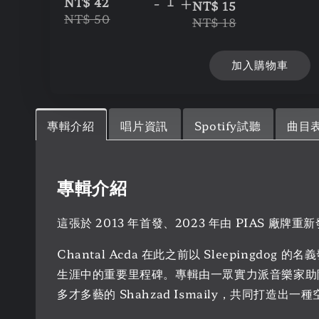
-
+
NT$ 42
NT$ 15
NT$ 50
NT$ 18
加入購物車
專輯介紹
唱片資訊
Spotify試聽
曲目
專輯介紹
這張於 2013 年首發、2023 年由 PIAS 廠
Chantal Acda 在此之前以 Sleepingdo
生涯中的重要里程碑。專輯由一眾實力派音樂家助陣，包括知名作
多才多藝的 Shahzad Ismaily，共同打造