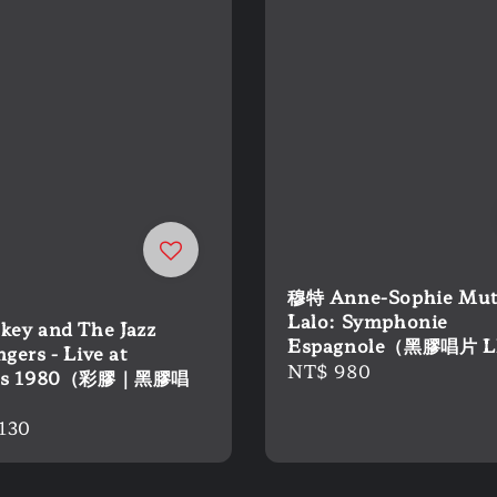
穆特 Anne-Sophie Mutt
Lalo: Symphonie
akey and The Jazz
Espagnole（黑膠唱片 
gers - Live at
Regular
NT$ 980
a's 1980（彩膠｜黑膠唱
price
）
r
130