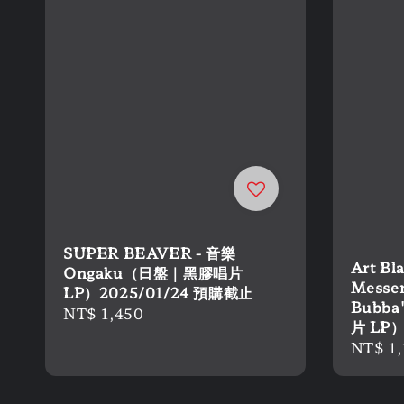
SUPER BEAVER - 音樂
Art Bl
Ongaku（日盤｜黑膠唱片
Messen
LP）2025/01/24 預購截止
Bubb
Regular
NT$ 1,450
片 LP
price
Regula
NT$ 1,
price