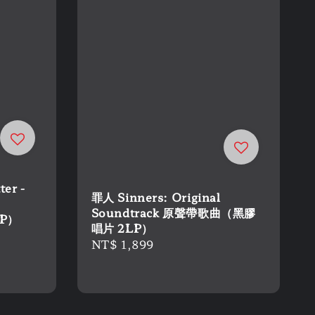
er -
罪人 Sinners: Original
Soundtrack 原聲帶歌曲（黑膠
LP）
唱片 2LP）
Regular
NT$ 1,899
price