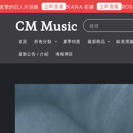
立即查看
立即查看
的巨人片頭曲
NANA 彩膠
ROSE 
CM Music
搜尋
首頁
所有分類
夏季特賣
最新商品
歐美黑
最新公告 / 介紹
海報專區