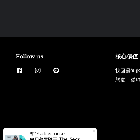
Follow us
核心價值
找回最初
態度，從
曹**
added to cart
白日夢冒險王 The Secret Life of Walter Mitty 原聲帶 【限量1,000張個別編號】（黑膠唱片LP）