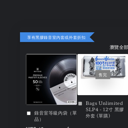
享有黑膠錄音室內套或外套折扣
瀏覽全
售完
Bags Unlimited
SLP4 - 12寸 黑膠
錄音室等級內袋（單
外套 (單購)
品）