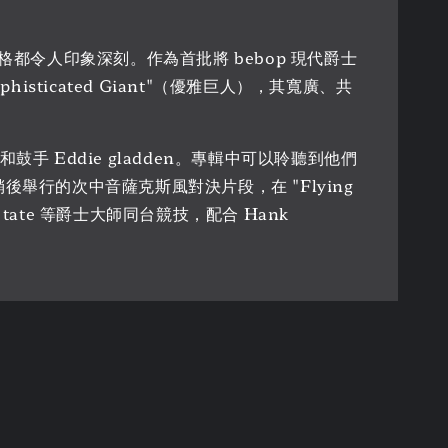
奏風格都令人印象深刻。作為首批將 bebop 現代爵士
ticated Giant"（優雅巨人），其寬廣、共
 和鼓手 Eddie gladden。專輯中可以聆聽到他們
錄了當晚稍後舉行的次中音薩克斯風對決片段，在 "Flying
uddy tate 等爵士大師同台競技，配合 Hank