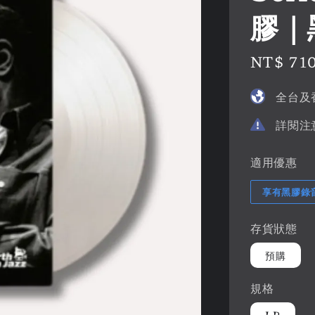
膠｜
Sale
NT$ 71
price
全台及
詳閱注
適用優惠
享有黑膠錄
存貨狀態
預購
規格