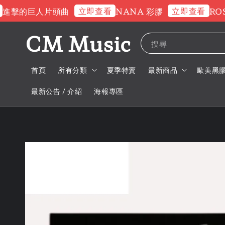
立即查看
立即查看
的巨人片頭曲
NANA 彩膠
ROSE 
CM Music
搜尋
首頁
所有分類
夏季特賣
最新商品
歐美黑
最新公告 / 介紹
海報專區