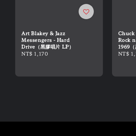
Art Blakey & Jazz
Chuck 
Messengers - Hard
Rock n
Drive（黑膠唱片 LP）
1969
Regular
NT$ 1,170
Regula
NT$ 1,
price
price