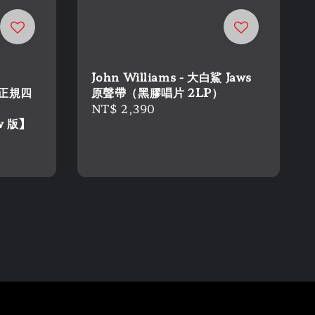
John Williams - 大白鯊 Jaws
 正規四
原聲帶（黑膠唱片 2LP）
Regular
NT$ 2,390
w 版】
price