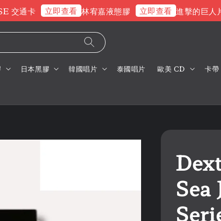
立即查看
立即查看
交通卡
林宥嘉液態膠
進擊的巨人片頭
膠
日本黑膠
韓國唱片
泰國唱片
歐美 CD
卡帶
Dext
Sea 
Ser