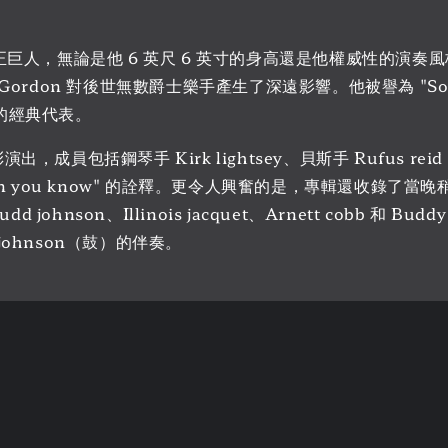
樂界的真正巨人，無論是他 6 英尺 6 英寸的身高還是他權威性的演
on 對後世無數爵士樂手產生了深遠影響。他被譽為 "Sophis
格的經典代表。
成員包括鋼琴手 Kirk lightsey、貝斯手 Rufus reid
More than you know" 的詮釋。更令人興奮的是，專輯還收
johnson、Illinois jacquet、Arnett cobb 和 B
 johnson（鼓）的伴奏。