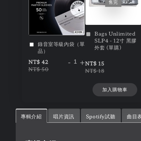
售完
Bags Unlimited
SLP4 - 12寸 黑膠
錄音室等級內袋（單
外套 (單購)
品）
-
+
NT$ 42
NT$ 15
NT$ 50
NT$ 18
加入購物車
專輯介紹
唱片資訊
Spotify試聽
曲目