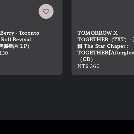
Berry - Toronto
TOMORROW X
 Roll Revival
TOGETHER（TXT）-
（黑膠唱片 LP）
輯 The Star Chaper：
TOGETHER【Afterglo
r
130
（CD）
Regular
NT$ 360
price