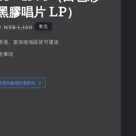
黑膠唱片 LP）
0
Regular
售完
NT$ 1,150
price
香港、新加坡地區皆可運送
意事項
音室內套或外套折扣