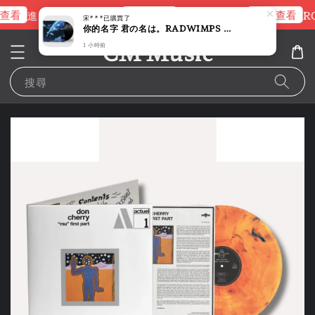
查看
立即查看
立即查看
進擊的巨人片頭曲
NANA 彩膠
RO
宋***
已購買了
你的名字 君の名は。RADWIMPS 原聲帶 【新海誠｜2027/4月 再版】（黑膠唱片 2LP）
CM Music
1 小時前
搜尋