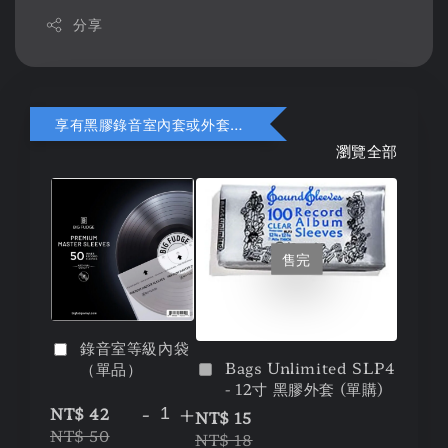
分享
享有黑膠錄音室內套或外套折扣
瀏覽全部
售完
錄音室等級內袋
Bags Unlimited SLP4
（單品）
- 12寸 黑膠外套 (單購)
-
+
NT$ 42
NT$ 15
NT$ 50
NT$ 18