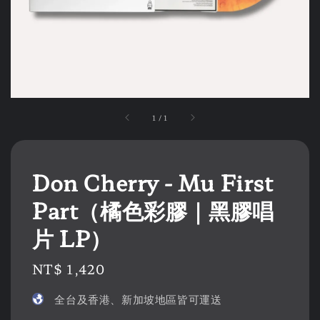
1
/
1
Don Cherry - Mu First
Part（橘色彩膠｜黑膠唱
片 LP）
Regular
NT$ 1,420
price
全台及香港、新加坡地區皆可運送