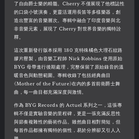
了自由爵士樂的精髓。Cherry 不僅展現了他標誌性
的口袋小號演奏，更靈活運用長笛等多樣樂器，創
造出豐富的音樂層次。專輯中融合了印度音樂與北
非音樂元素，展現了 Cherry 對世界音樂的獨特詮
釋。
這次重新發行版本採用 180 克特殊橘色大理石紋路
膠片壓製，由音樂工程師 Nick Robbins 使用原始
BYG 母帶進行後期處理，完整保留了原始錄音的溫
暖音色與動態範圍。專輯收錄了包括經典曲目
《Mother of the Future》在內的多首前衛爵士舞
曲，每一曲目都充滿深度與激情。
作為 BYG Records 的 Actuel 系列之一，這張專
輯不僅是實驗音樂的里程碑，更是一張充滿反思性
與節奏複雜性的藝術作品。雖然曲目相對簡短，但
每首作品都擁有獨特的個性，易於分辨卻又引人入
勝。