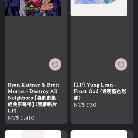
Ryan Kattner & Brett
[LP] Yung Lean -
Morris - Destroy All
Frost God (透明藍色彩
Neighbors 【喜劇劇集
膠)
經典原聲帶】 (黑膠唱片
Regular
NT$ 930
LP)
price
Regular
NT$ 1,410
price