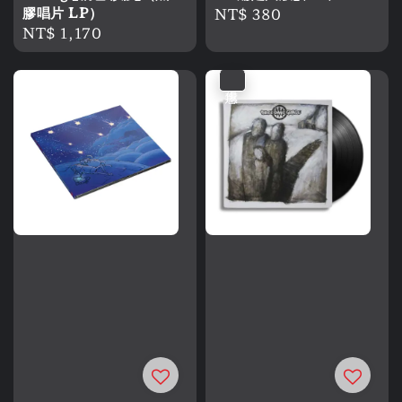
膠唱片 LP）
Regular
NT$ 380
Regular
NT$ 1,170
price
price
優惠