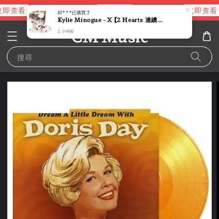
即查看
立即查看
立即查看
進擊的巨人片頭曲
NANA 彩膠
邱***
已購買了
Kylie Minogue - X 【2 Hearts 連續單曲 Kylie 電子流行最強回歸】 (黑膠唱片 LP)
CM Music
2 小時前
搜尋