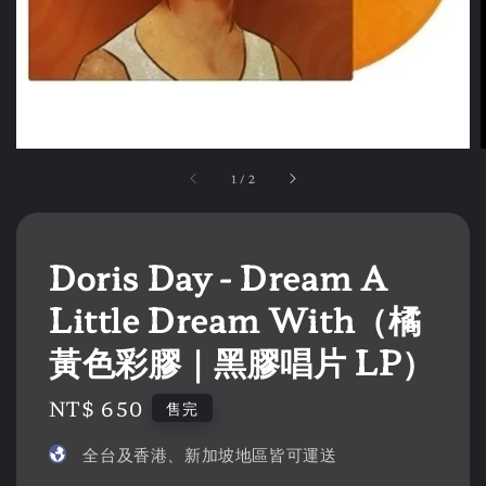
1
/
2
Doris Day - Dream A
Little Dream With（橘
黃色彩膠｜黑膠唱片 LP）
Regular
NT$ 650
售完
price
全台及香港、新加坡地區皆可運送