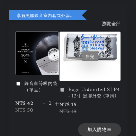
享有黑膠錄音室內套或外套折扣
瀏覽全部
售完
錄音室等級內袋
Bags Unlimited SLP4
（單品）
- 12寸 黑膠外套 (單購)
-
+
NT$ 42
NT$ 15
NT$ 50
NT$ 18
加入購物車