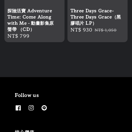
探險活寶 Adventure
Three Days Grace-
Time: Come Along
Three Days Grace（黑
with Me - 動畫影集原
膠唱片 LP）
聲帶 （CD）
Sale
NT$ 930
Regular
NT$ 1,050
Regular
NT$ 799
price
price
price
Follow us