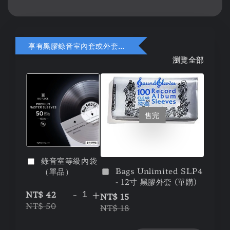
享有黑膠錄音室內套或外套折扣
瀏覽全部
售完
錄音室等級內袋
Bags Unlimited SLP4
（單品）
- 12寸 黑膠外套 (單購)
-
+
NT$ 42
NT$ 15
NT$ 50
NT$ 18