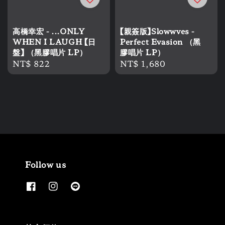
高橋幸宏 - ...ONLY
【親簽版】Slowwves -
WHEN I LAUGH 【日
Perfect Evasion （黑
盤】 （黑膠唱片 LP）
膠唱片 LP）
Regular
NT$ 822
Regular
NT$ 1,680
price
price
Follow us