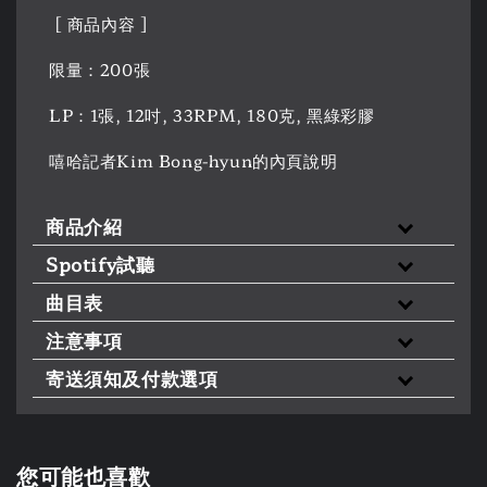
[ 商品內容 ]
限量：200張
LP：1張, 12吋, 33RPM, 180克, 黑綠彩膠
嘻哈記者Kim Bong-hyun的內頁說明
商品介紹
Spotify試聽
曲目表
注意事項
寄送須知及付款選項
您可能也喜歡