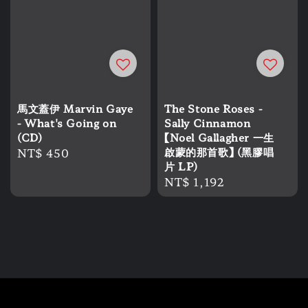
馬文蓋伊 Marvin Gaye
The Stone Roses -
- What's Going on
Sally Cinnamon
(CD)
【Noel Gallagher 一生
Regular
NT$ 450
啟蒙的那首歌】 (黑膠唱
片 LP)
price
Regular
NT$ 1,192
price