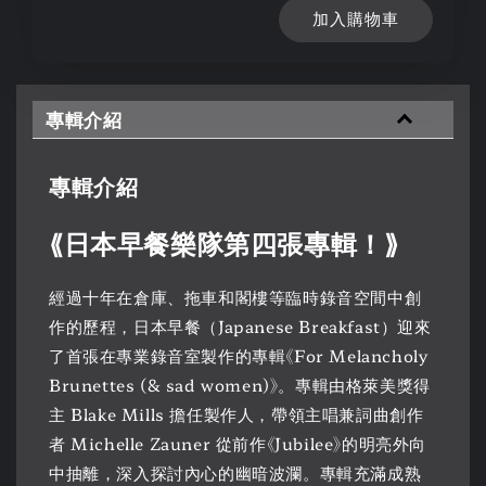
加入購物車
專輯介紹
專輯介紹
⟪
日本早餐樂隊第四張專輯
！⟫
經過十年在倉庫、拖車和閣樓等臨時錄音空間中創
作的歷程，日本早餐（Japanese Breakfast）迎來
了首張在專業錄音室製作的專輯《For Melancholy
Brunettes (& sad women)》。專輯由格萊美獎得
主 Blake Mills 擔任製作人，帶領主唱兼詞曲創作
者 Michelle Zauner 從前作《Jubilee》的明亮外向
中抽離，深入探討內心的幽暗波瀾。專輯充滿成熟