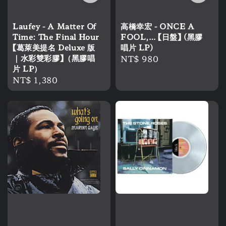
Laufey - A Matter Of
高橋幸宏 - ONCE A
Time: The Final Hour
FOOL,… 【日盤】 (黑膠
【葛萊美提名 Deluxe 版
唱片 LP)
｜水彩雙彩膠】（黑膠唱
Regular
NT$ 980
片 LP）
price
Regular
NT$ 1,380
price