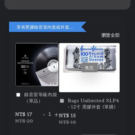
享有黑膠錄音室內套或外套折扣
瀏覽全部
售完
錄音室等級內袋
Bags Unlimited SLP4
（單品）
- 12寸 黑膠外套 (單購)
-
+
NT$ 17
NT$ 15
NT$ 20
NT$ 18