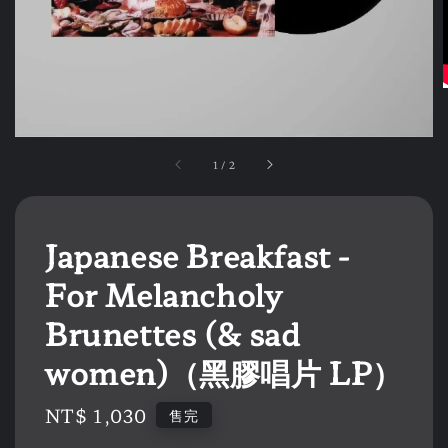
1
/
2
Japanese Breakfast -
For Melancholy
Brunettes (& sad
women)（黑膠唱片 LP）
Regular
NT$ 1,030
售完
price