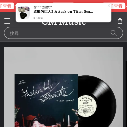
查看
立即查看
立即查看
進擊的巨人片頭曲
NANA 彩膠
R
石***
已購買了
進擊的巨人2 Attack on Titan Season 2 第二季 原聲帶（黑膠唱片 3LP）
3 小時前
CM Music
搜尋