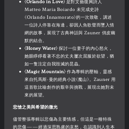
〈Orlando in Love〉
是對文藝復興詩人
Matteo Maria Boiardo 未完成史詩
《Orlando Innamorato》的一次致敬，講述
一位詩人停靠在海邊，卻因人魚歌聲而墜入情
網的故事，展現了古典神話與 Zauner 俏皮幽
默的結合。
〈Honey Water〉
探討一位妻子的內心怒火，
她眼睜睜看著不忠的丈夫屢次屈服於欲望，猶
如一隻注定自我毀滅的昆蟲。
〈Magic Mountain〉
作為專輯的壓軸，靈感
來自托馬斯·曼的經典小說《魔山》。Zauner 用
這首歌比喻創作的艱辛與挑戰，展現出她對未
來的展望。
悲愴之美與希望的微光
儘管整張專輯以悲傷為主要情感，但這是一種特殊
的悲傷——經過深思熟慮的哀愁，在認識到人生本