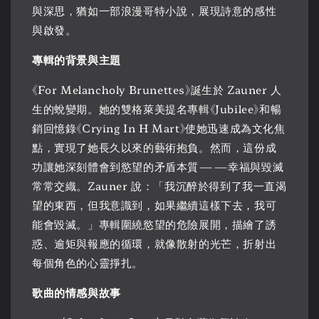
與深思，猶如一部浪漫哥特小說，展現詩意的感性
與啟發。
專輯的背景與主題
《For Melancholy Brunettes》誕生於 Zauner 人
生的蛻變期。她的雙格萊美提名專輯《Jubilee》和暢
銷回憶錄《Crying In H Mart》使她迅速成為文化焦
點，實現了她長久以來的藝術抱負。然而，這份成
功讓她深刻體會到慾望的矛盾本質——幸福與毀滅
常常交織。Zauner 說：「我沉醉於得到了我一直渴
望的東西，但我意識到，如果繼續這樣下去，我可
能會毀滅。」專輯圍繞慾望的危險展開，描繪了誘
惑、逾矩與報應的循環，就像散射的光芒，折射出
每個角色的心靈掙扎。
歌曲的情感與故事