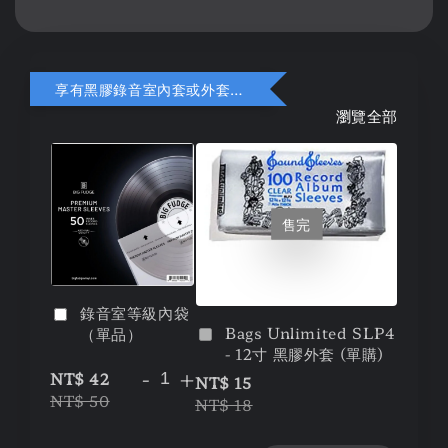
享有黑膠錄音室內套或外套折扣
瀏覽全部
售完
錄音室等級內袋
Bags Unlimited SLP4
（單品）
- 12寸 黑膠外套 (單購)
-
+
NT$ 42
NT$ 15
NT$ 50
NT$ 18