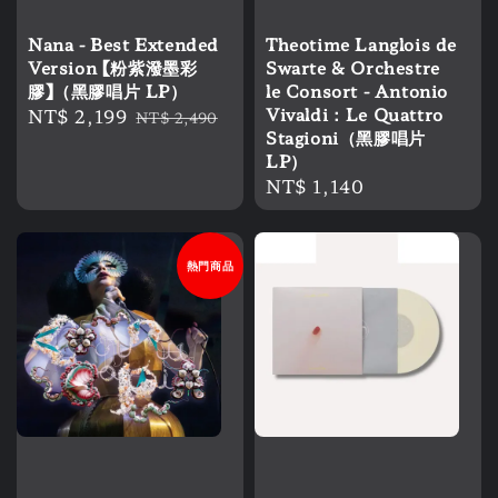
Nana - Best Extended
Theotime Langlois de
Version 【粉紫潑墨彩
Swarte & Orchestre
膠】（黑膠唱片 LP）
le Consort - Antonio
Sale
NT$ 2,199
Regular
Vivaldi：Le Quattro
NT$ 2,490
Stagioni（黑膠唱片
price
price
LP）
Regular
NT$ 1,140
price
熱門商品