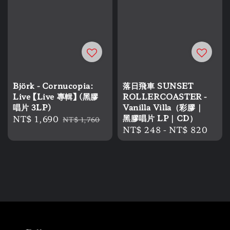
Björk - Cornucopia:
落日飛車 SUNSET
Live 【Live 專輯】 (黑膠
ROLLERCOASTER -
唱片 3LP)
Vanilla Villa（彩膠｜
Sale
NT$ 1,690
Regular
黑膠唱片 LP｜CD）
NT$ 1,760
Regular
NT$ 248
-
NT$ 820
price
price
price