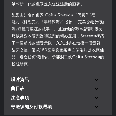
帶領新一代的觀眾進入無法逃脫的噩夢。
配樂由知名作曲家 Colin Stetson（代表作《宿
怨》、《料理完》、《寧靜深海》）創作，完美交織於《漩
渦》纏繞而瘋狂的敘事中。通過他的獨特循環呼吸技
巧以及對木管樂器和弦樂的精妙運用，Stetson構築
了一個超凡的聲音景觀，久久迴盪在最後一個音符
結束之後。這款180克螺旋圖案黑白膠唱片是收藏佳
品，適合任何《漩渦》、伊藤潤二或Colin Stetson的
粉絲珍藏。
唱片資訊
曲目表
注意事項
寄送須知及付款選項