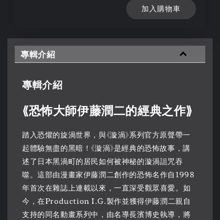
加入購物車
專輯介紹
專輯介紹
⟪恐怖大師伊藤潤二的經典之作⟫
踏入恐懼的旋渦世界，與《漩渦》系列官方原聲帶一
起體驗無盡的黑暗！《漩渦》是經典的恐怖故事，講
述了日本黑渦町的居民如何被神秘的漩渦詛咒吞
噬。這部由漫畫家伊藤潤二創作的恐怖名作自1998
年首次在雜誌上連載以來，一直深受觀眾喜愛。如
今，在Production I.G.製作並獲得伊藤潤二親自
支持的同名動畫系列中，由名導長濱博史執導，將