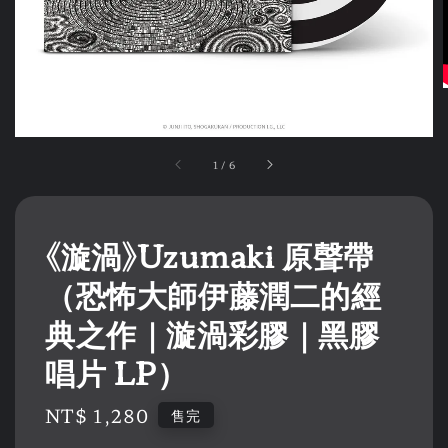
1
/
6
《漩渦》Uzumaki 原聲帶
（恐怖大師伊藤潤二的經
典之作｜漩渦彩膠｜黑膠
唱片 LP）
Regular
NT$ 1,280
售完
price