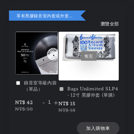
享有黑膠錄音室內套或外套折扣
瀏覽全部
售完
錄音室等級內袋
Bags Unlimited SLP4
（單品）
- 12寸 黑膠外套 (單購)
-
+
NT$ 42
NT$ 15
NT$ 50
NT$ 18
加入購物車