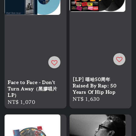
[LP] 嘻哈50周年
Face to Face - Don't
Raised By Rap: 50
Turn Away（黑膠唱片
Years Of Hip Hop
LP）
Regular
NT$ 1,630
Regular
NT$ 1,070
price
price