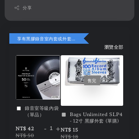
分享
享有黑膠錄音室內套或外套折扣
瀏覽全部
售完
錄音室等級內袋
Bags Unlimited SLP4
（單品）
- 12寸 黑膠外套 (單購)
-
+
NT$ 42
NT$ 15
NT$ 50
NT$ 18