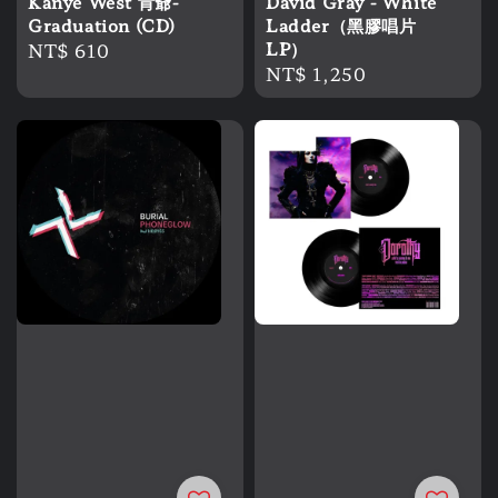
Kanye West 肯爺-
David Gray - White
Graduation (CD)
Ladder（黑膠唱片
Regular
NT$ 610
LP）
Regular
NT$ 1,250
price
price