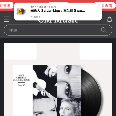
即查看
立即查看
立即查看
進擊的巨人片頭曲
NANA 彩膠
R
葉***
added to cart
蜘蛛人 Spider-Man：重生日 Brand New Day 【Michael Giacchino｜電影配樂｜彩膠】 （黑膠唱片 2LP）
CM Music
29 分鐘前
搜尋