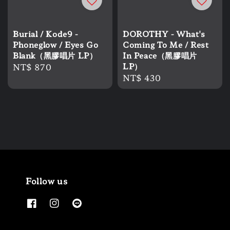
Burial / Kode9 -
DOROTHY - What's
Phoneglow / Eyes Go
Coming To Me / Rest
Blank（黑膠唱片 LP）
In Peace（黑膠唱片
Regular
NT$ 870
LP）
Regular
NT$ 430
price
price
Follow us