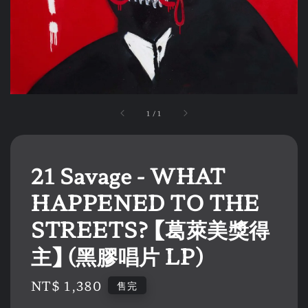
1
/
1
21 Savage - WHAT
HAPPENED TO THE
STREETS? 【葛萊美獎得
主】 (黑膠唱片 LP)
Regular
NT$ 1,380
售完
price