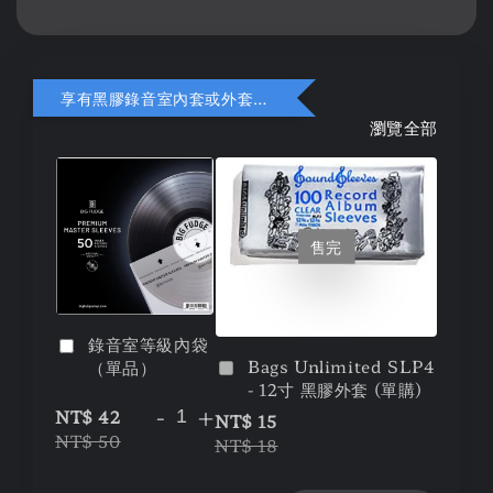
享有黑膠錄音室內套或外套折扣
瀏覽全部
售完
錄音室等級內袋
Bags Unlimited SLP4
（單品）
- 12寸 黑膠外套 (單購)
-
+
NT$ 42
NT$ 15
NT$ 50
NT$ 18