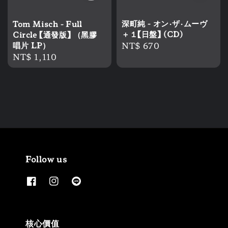
深町純 - オン・ザ・ムーヴ
Tom Misch - Full
＋１【日盤】 (CD)
Circle 【通發版】 （黑膠
Regular
NT$ 670
唱片 LP）
Regular
NT$ 1,110
price
price
Follow us
核心價值