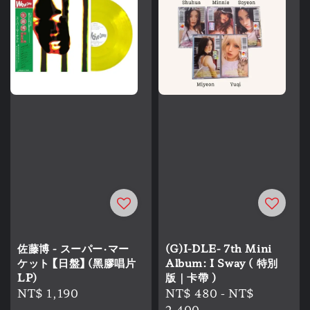
佐藤博 - スーパー・マー
(G)I-DLE- 7th Mini
ケット 【日盤】 (黑膠唱片
Album: I Sway ( 特別
LP)
版｜卡帶 )
Regular
NT$ 1,190
Regular
NT$ 480
-
NT$
price
price
2,400