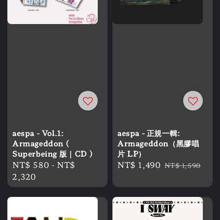
aespa - Vol.1:
aespa - 正規一輯:
Armageddon (
Armageddon（黑膠唱
Superbeing 版｜CD )
片 LP）
Regular
NT$ 580
-
NT$
Sale
NT$ 1,490
Regular
NT$ 1,590
price
2,320
price
price