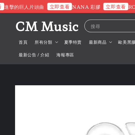
立即查看
立即查看
進擊的巨人片頭曲
NANA 彩膠
ROS
CM Music
搜尋
首頁
所有分類
夏季特賣
最新商品
歐美黑
最新公告 / 介紹
海報專區