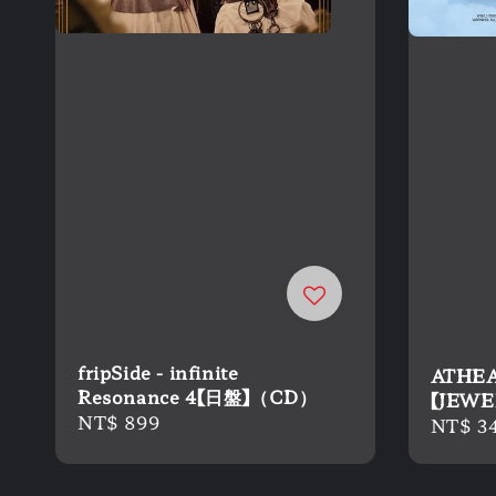
fripSide - infinite
ATHEA
Resonance 4【日盤】（CD）
【JEWE
Regular
NT$ 899
Regula
NT$ 3
price
price