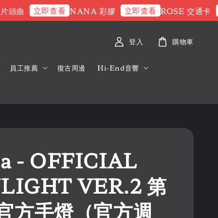
立即查看
立即查看
立
頭曲
NANA 彩膠
ROSE 交通卡
登入
購物車
員工推薦
復古周邊
Hi-End音響
pa - OFFICIAL
LIGHT VER.2 第
官方手燈（官方週