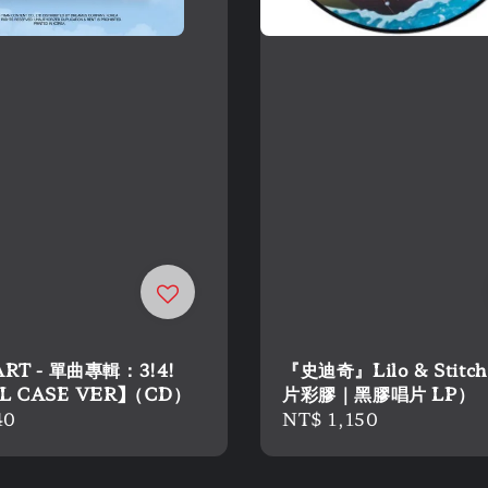
RT - 單曲專輯：3!4!
『史迪奇』Lilo & Stitc
L CASE VER】（CD）
片彩膠｜黑膠唱片 LP）
r
40
Regular
NT$ 1,150
price