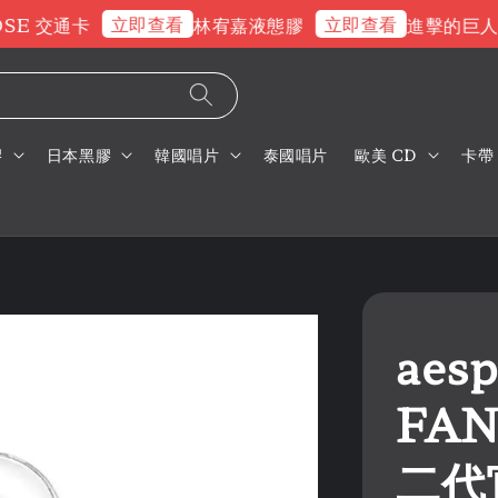
立即查看
立即查看
E 交通卡
林宥嘉液態膠
進擊的巨人片
膠
日本黑膠
韓國唱片
泰國唱片
歐美 CD
卡帶
aes
FAN
二代