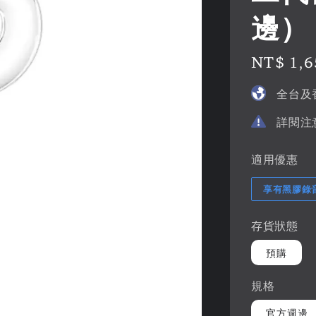
邊）
Regular
NT$ 1,6
price
全台及
詳閱注
適用優惠
享有黑膠錄
存貨狀態
預購
規格
官方週邊