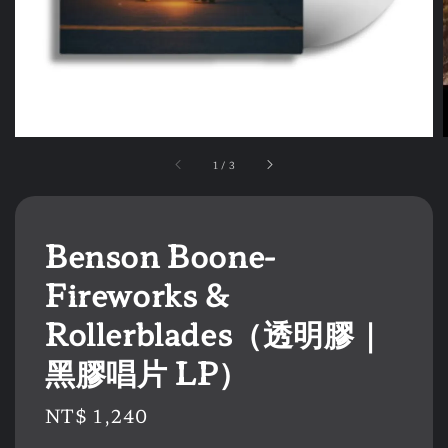
1
/
3
Benson Boone-
Fireworks &
Rollerblades（透明膠｜
黑膠唱片 LP）
Regular
NT$ 1,240
price