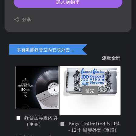
加入購物車
分享
享有黑膠錄音室內套或外套折扣
瀏覽全部
售完
錄音室等級內袋
Bags Unlimited SLP4
（單品）
- 12寸 黑膠外套 (單購)