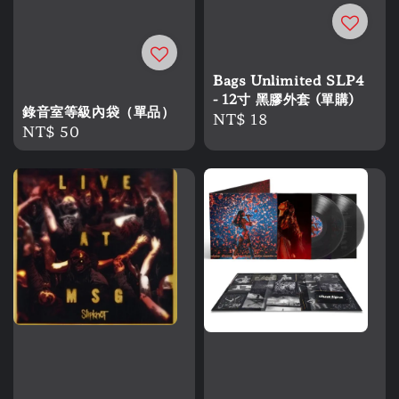
Bags Unlimited SLP4
- 12寸 黑膠外套 (單購)
錄音室等級內袋（單品）
Regular
NT$ 18
Regular
NT$ 50
price
price