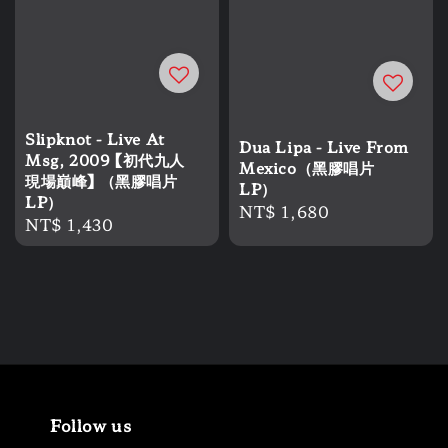
Slipknot - Live At
Dua Lipa - Live From
Msg, 2009 【初代九人
Mexico（黑膠唱片
現場巔峰】 （黑膠唱片
LP）
LP）
Regular
NT$ 1,680
Regular
NT$ 1,430
price
price
Follow us