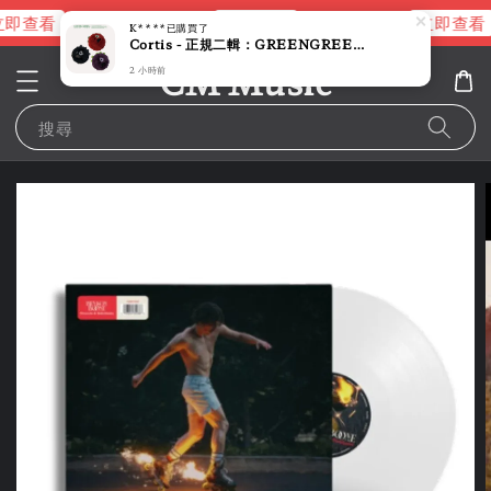
即查看
立即查看
立即查看
進擊的巨人片頭曲
NANA 彩膠
K****
已購買了
Cortis - 正規二輯：GREENGREEN 【CORTIS BALL 版】（CD）
CM Music
2 小時前
搜尋