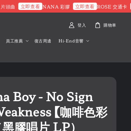
立即查看
立即查看
立
頭曲
NANA 彩膠
ROSE 交通卡
登入
購物車
員工推薦
復古周邊
Hi-End音響
a Boy - No Sign
Weakness 【咖啡色彩
（黑膠唱片 LP）