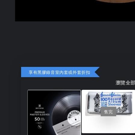
享有黑膠錄音室內套或外套折扣
瀏覽全
售完