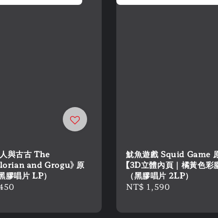
人與古古 The
魷魚遊戲 Squid Game
orian and Grogu》 原
【3D立體內頁｜橘黃色彩
黑膠唱片 LP）
（黑膠唱片 2LP）
r
,450
Regular
NT$ 1,590
price