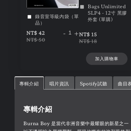
Bags Unlimited
SLP4 - 12寸 黑膠
錄音室等級內袋（單
外套 (單購)
品）
-
+
NT$ 42
NT$ 15
NT$ 50
NT$ 18
加入購物車
專輯介紹
唱片資訊
Spotify試聽
曲目
專輯介紹
Burna Boy 是當代非洲音樂中最耀眼的新星之一，