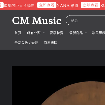
立即查看
立即查看
進擊的巨人片頭曲
NANA 彩膠
ROS
CM Music
搜尋
首頁
所有分類
夏季特賣
最新商品
歐美黑
最新公告 / 介紹
海報專區