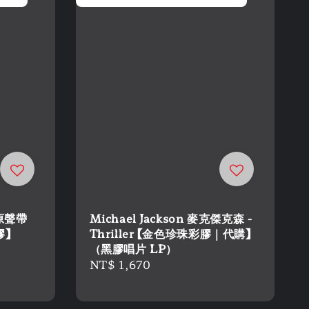
 原聲帶
Michael Jackson 麥克傑克森 -
膠】
Thriller 【金色珍珠彩膠｜代購】
（黑膠唱片 LP）
Regular
NT$ 1,670
price