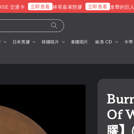
立即查看
立即查看
E 交通卡
林宥嘉液態膠
進擊的巨人片
膠
日本黑膠
韓國唱片
泰國唱片
歐美 CD
卡帶
Burn
Of 
膠】