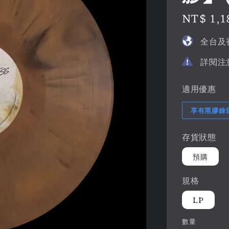
Regular
NT$ 1,1
price
全台及
詳閱注
適用優惠
享有黑膠錄
存貨狀態
預購
規格
LP
數量