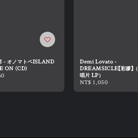
 - オノマトペISLAND
Demi Lovato -
E ON (CD)
DREAMSICLE【彩膠】
唱片 LP）
r
60
Regular
NT$ 1,050
price