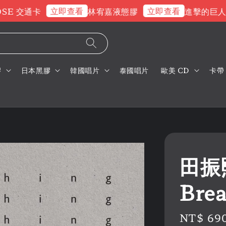
立即查看
立即查看
E 交通卡
林宥嘉液態膠
進擊的巨人片
膠
日本黑膠
韓國唱片
泰國唱片
歐美 CD
卡帶
田振熙 
Bre
Regular
NT$ 69