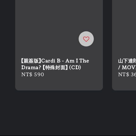
【親簽版】Cardi B - Am I The
山下達郎
Drama? 【特殊封面】 (CD)
/ MOV
Regular
NT$ 590
Regula
NT$ 3
price
price