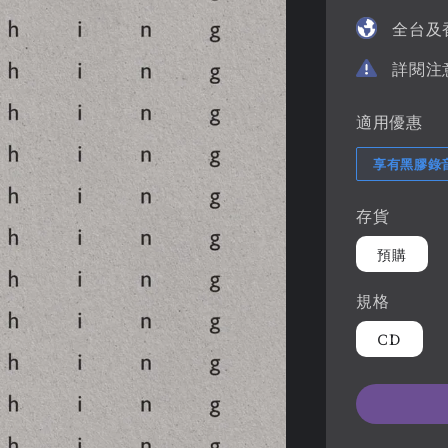
price
全台及
詳閱注
適用優惠
享有黑膠錄
存貨
預購
規格
CD