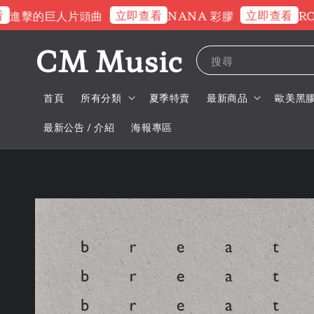
立即查看
立即查看
進擊的巨人片頭曲
NANA 彩膠
ROS
CM Music
搜尋
首頁
所有分類
夏季特賣
最新商品
歐美黑
最新公告 / 介紹
海報專區