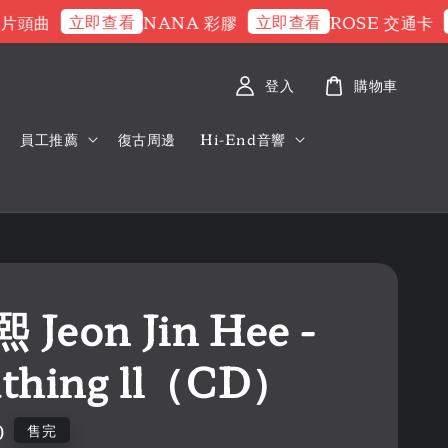
立即查看
立即查看
立
頭曲
NANA 彩膠
ROSE 交通卡
登入
購物車
員工推薦
復古周邊
Hi-End音響
Jeon Jin Hee -
athing ll（CD）
0
售完