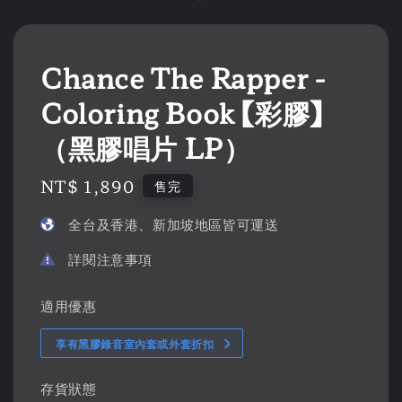
Chance The Rapper -
Coloring Book 【彩膠】
（黑膠唱片 LP）
Regular
NT$ 1,890
售完
price
全台及香港、新加坡地區皆可運送
詳閱注意事項
適用優惠
享有黑膠錄音室內套或外套折扣
存貨狀態