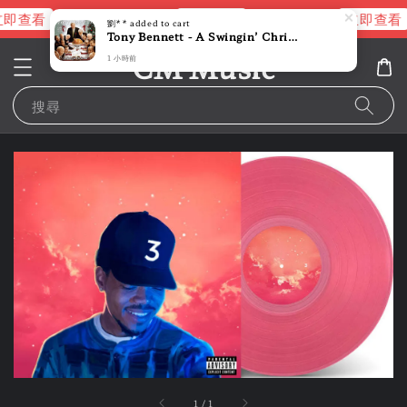
即查看
立即查看
立即查看
進擊的巨人片頭曲
NANA 彩膠
劉**
added to cart
Tony Bennett - A Swingin’ Christmas Featuring The Count Basie Big Band 【】 (黑膠唱片 LP)
CM Music
1 小時前
搜尋
1
/
1