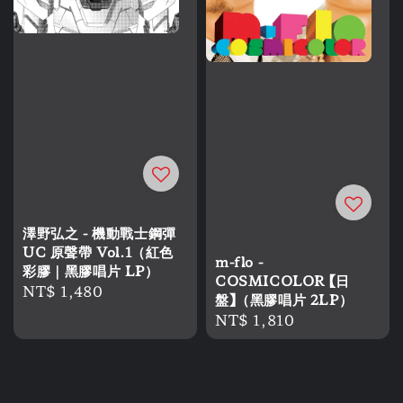
澤野弘之 - 機動戰士鋼彈
UC 原聲帶 Vol.1（紅色
m-flo -
彩膠｜黑膠唱片 LP）
COSMICOLOR 【日
Regular
NT$ 1,480
盤】（黑膠唱片 2LP）
price
Regular
NT$ 1,810
price