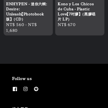
ENHYPEN - 迷你六輯:
Kono y Los Chicos
Desire:
de Cuba - Plastic
Unleash【Photobook
Love【7吋膠】（黑膠唱
版】（CD）
片 LP）
Regular
NT$ 560
-
NT$
Regular
NT$ 670
price
1,680
price
Follow us