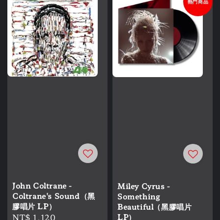
熱門商品
John Coltrane -
Miley Cyrus -
Coltrane's Sound（黑
Something
膠唱片 LP）
Beautiful（黑膠唱片
Regular
NT$ 1,120
LP）