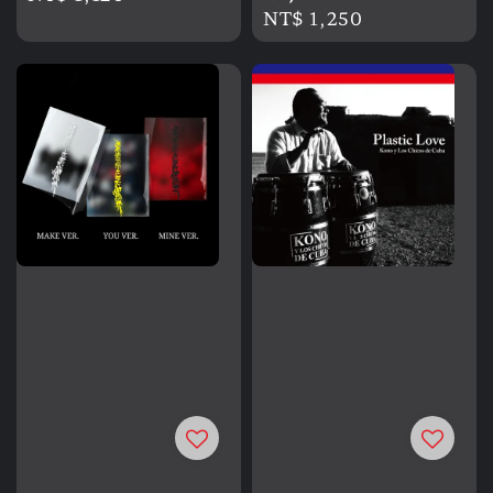
Regular
NT$ 1,250
price
price