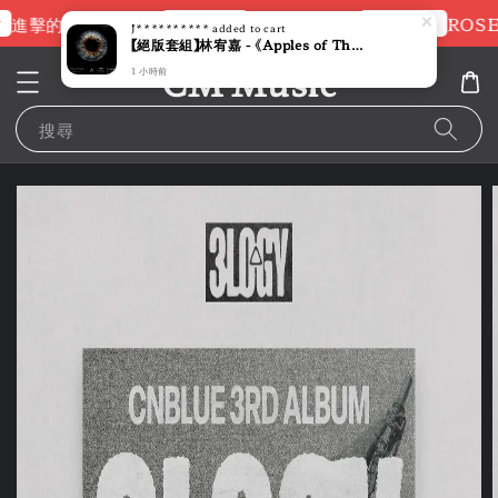
立即查看
立即查看
進擊的巨人片頭曲
NANA 彩膠
ROSE
J**********
added to cart
【絕版套組】林宥嘉 - 《Apples of Thy Eye》液態膠【台灣首發液態膠】（黑膠唱片 LP）
CM Music
1 小時前
搜尋