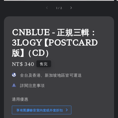
1
/
2
CNBLUE - 正規三輯：
3LOGY 【POSTCARD
版】（CD）
Regular
NT$ 340
售完
price
全台及香港、新加坡地區皆可運送
詳閱注意事項
適用優惠
享有黑膠錄音室內套或外套折扣