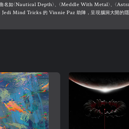
l Depth〉、〈Meddle With Metal〉、〈Astral Tra
與 Jedi Mind Tricks 的 Vinnie Paz 助陣，呈現