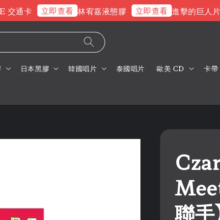
立即查看
立即查看
交通卡
林宥嘉液態膠
進擊的巨人片頭
膠
日本黑膠
韓國唱片
泰國唱片
歐美 CD
卡帶
Czar
Mee
聯手】