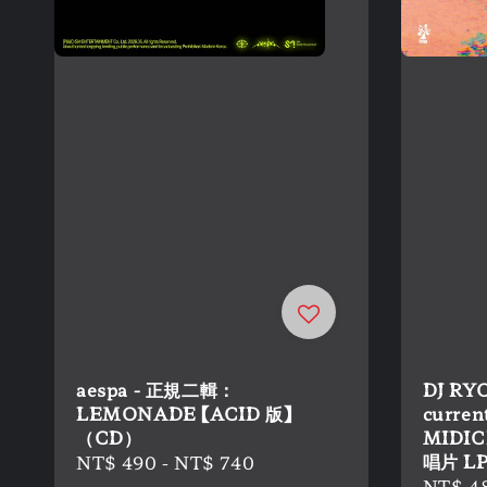
aespa - 正規二輯：
DJ RYO
LEMONADE 【ACID 版】
current
（CD）
MIDIC
唱片 LP
Regular
NT$ 490
-
NT$ 740
Regula
NT$ 4