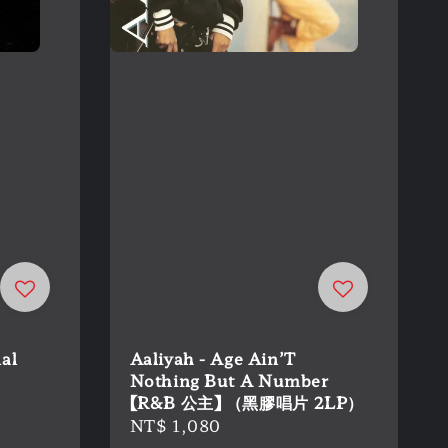
al
Aaliyah - Age Ain’T
Nothing But A Number
【R&B 公主】 （黑膠唱片 2LP）
Regular
NT$ 1,080