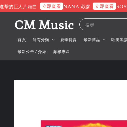
立即查看
立即查看
的巨人片頭曲
NANA 彩膠
ROSE 
CM Music
搜尋
首頁
所有分類
夏季特賣
最新商品
歐美黑
最新公告 / 介紹
海報專區