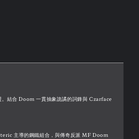
雄聯盟。結合 Doom 一貫抽象詭譎的詞鋒與 Czarface
 Esoteric 主導的鋼鐵組合，與傳奇反派 MF Doom