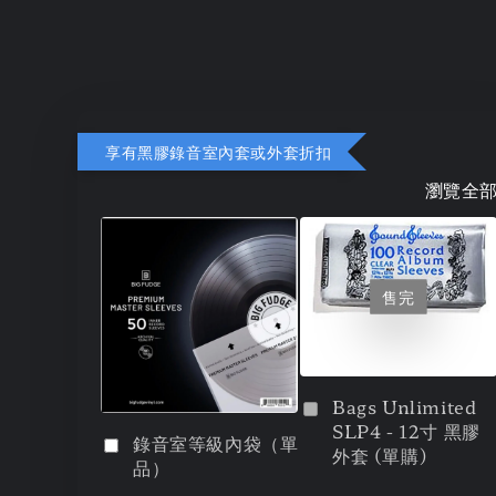
享有黑膠錄音室內套或外套折扣
瀏覽全
售完
Bags Unlimited
SLP4 - 12寸 黑膠
錄音室等級內袋（單
外套 (單購)
品）