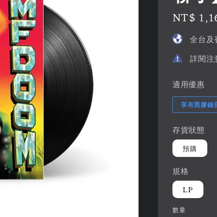
Regular
NT$ 1,1
price
全台及
詳閱注
適用優惠
享有黑膠錄
存貨狀態
預購
規格
LP
數量