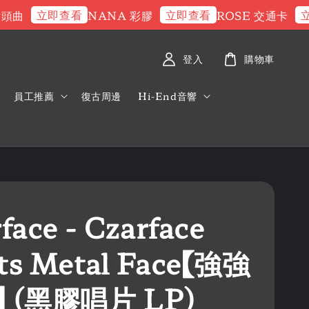
立即查看
立即查看
立即
曲
NANA 彩膠
ROSE 交通卡
登入
購物車
員工推薦
復古周邊
Hi-End音響
face - Czarface
ts Metal Face【強強
 (黑膠唱片 LP)