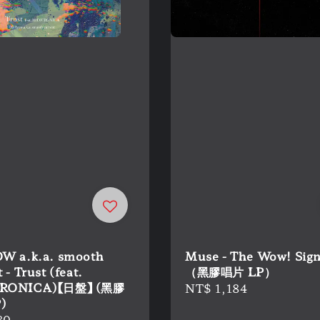
W a.k.a. smooth
Muse - The Wow! Sign
 - Trust (feat.
（黑膠唱片 LP）
RONICA)【日盤】 (黑膠
Regular
NT$ 1,184
)
price
r
80