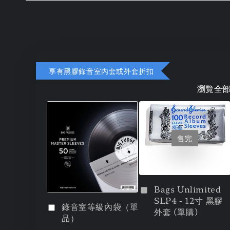
享有黑膠錄音室內套或外套折扣
瀏覽全
售完
Bags Unlimited
SLP4 - 12寸 黑膠
錄音室等級內袋（單
外套 (單購)
品）