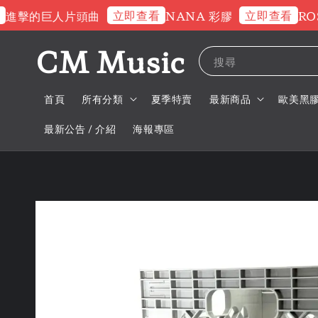
立即查看
立即查看
的巨人片頭曲
NANA 彩膠
ROSE 
CM Music
搜尋
首頁
所有分類
夏季特賣
最新商品
歐美黑
最新公告 / 介紹
海報專區