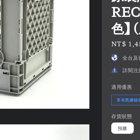
REC
色】 
Regular
NT$ 1,4
price
全台及
詳閱注
適用優惠
享有黑膠錄
存貨狀態
預購