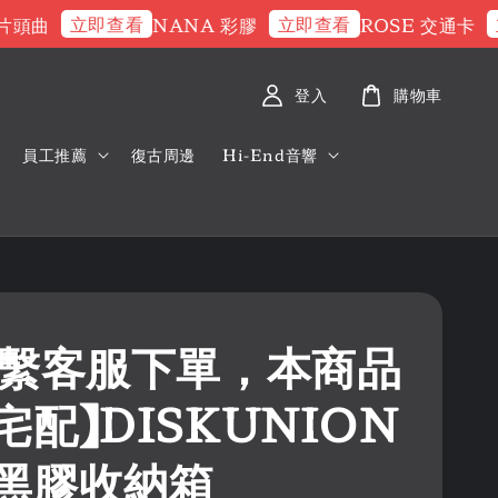
立即查看
立即查看
立即
曲
NANA 彩膠
ROSE 交通卡
登入
購物車
員工推薦
復古周邊
Hi-End音響
️聯繫客服下單，本商品
宅配】DISKUNION
黑膠收納箱