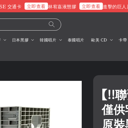
立即查看
立即查看
交通卡
林宥嘉液態膠
進擊的巨人片頭
膠
日本黑膠
韓國唱片
泰國唱片
歐美 CD
卡帶
【‼
僅供
原裝