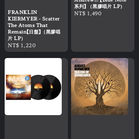
系列】 （黑膠唱片 LP）
FRANKLIN
Regular
NT$ 1,490
KIERMYER - Scatter
price
The Atoms That
Remain【日盤】（黑膠唱
片 LP）
Regular
NT$ 1,220
price