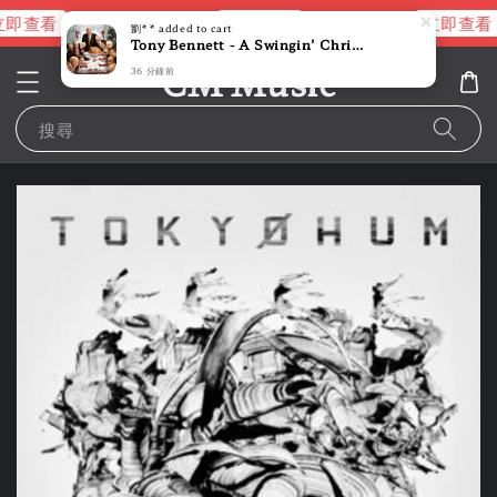
即查看
立即查看
立即查看
進擊的巨人片頭曲
NANA 彩膠
劉**
added to cart
Tony Bennett - A Swingin’ Christmas Featuring The Count Basie Big Band 【】 (黑膠唱片 LP)
CM Music
36 分鐘前
搜尋