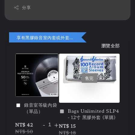
分享
享有黑膠錄音室內套或外套折扣
瀏覽全部
售完
錄音室等級內袋
Bags Unlimited SLP4
（單品）
- 12寸 黑膠外套 (單購)
-
+
NT$ 42
NT$ 15
NT$ 50
NT$ 18