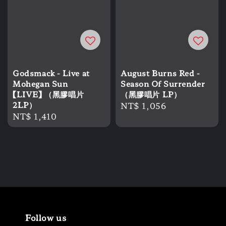
Godsmack - Live at
August Burns Red -
Mohegan Sun
Season Of Surrender
【LIVE】 （黑膠唱片
（黑膠唱片 LP）
2LP）
Regular
NT$ 1,056
Regular
NT$ 1,410
price
price
Follow us