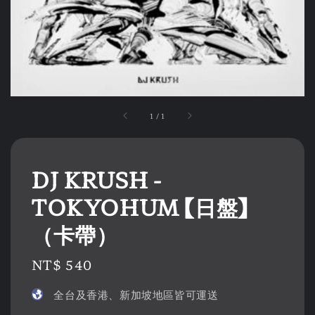
1
/
1
DJ KRUSH -
TOKYOHUM 【日盤】
（卡帶）
Regular
NT$ 540
price
全台及香港、新加坡地區皆可運送