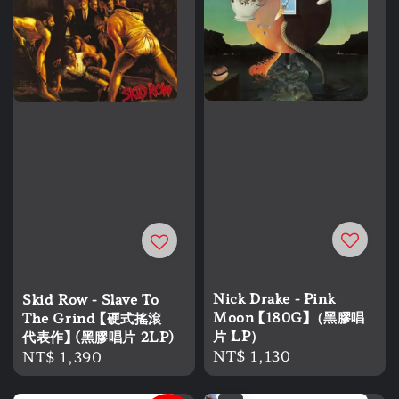
Nick Drake - Pink
Skid Row - Slave To
Moon 【180G】（黑膠唱
The Grind 【硬式搖滾
片 LP）
代表作】 (黑膠唱片 2LP)
Regular
NT$ 1,130
Regular
NT$ 1,390
price
price