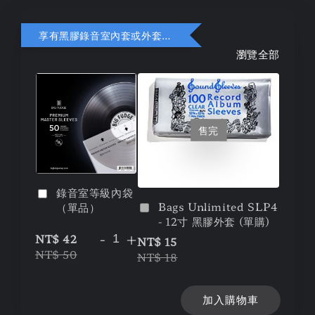
享有黑膠錄音室內套或外套折扣
瀏覽全部
售完
錄音室等級內袋
Bags Unlimited SLP4
（單品）
- 12寸 黑膠外套 (單購)
-
+
NT$ 42
NT$ 15
NT$ 50
NT$ 18
加入購物車