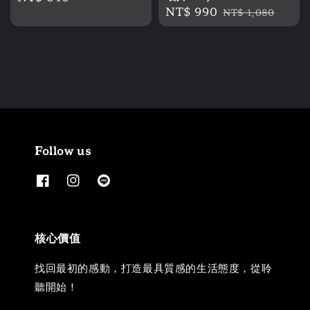
Sale
NT$ 990
Regular
price
NT$ 1,080
price
price
Follow us
核心價值
找回最初的感動，打造最具質感的生活態度，從聆
聽開始！