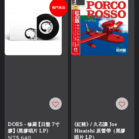
優惠
熱門商品
DOES - 修羅 【日盤 7寸
《紅豬》 / 久石讓 Joe
膠】 (黑膠唱片 LP)
Hisaishi 原聲帶（黑膠
Regular
NT$ 640
唱片 LP）