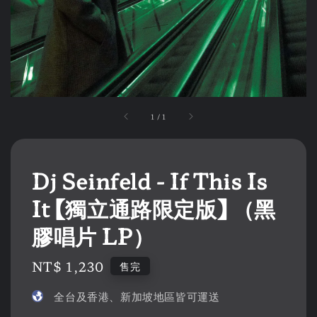
1
/
1
Dj Seinfeld - If This Is
It 【獨立通路限定版】 （黑
膠唱片 LP）
Regular
NT$ 1,230
售完
price
全台及香港、新加坡地區皆可運送