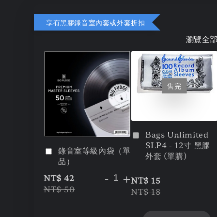
享有黑膠錄音室內套或外套折扣
瀏覽全
售完
Bags Unlimited
SLP4 - 12寸 黑膠
錄音室等級內袋（單
外套 (單購)
品）
-
+
NT$ 42
NT$ 15
NT$ 50
NT$ 18