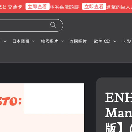
立即查看
立即查看
 交通卡
林宥嘉液態膠
進擊的巨人片頭
膠
日本黑膠
韓國唱片
泰國唱片
歐美 CD
卡帶
EN
Mani
版】