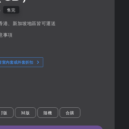
0
售完
香港、新加坡地區皆可運送
意事項
音室內套或外套折扣
J版
M版
隨機
合購