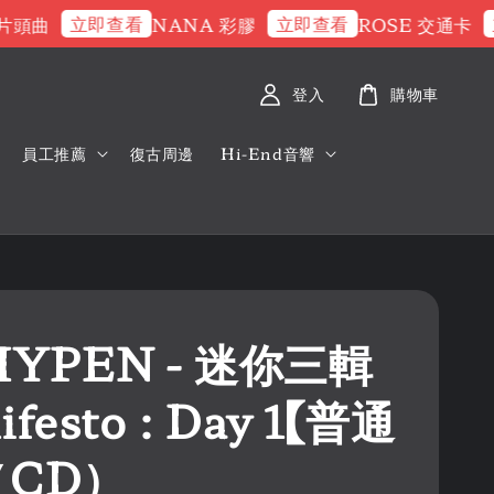
立即查看
立即查看
立即
曲
NANA 彩膠
ROSE 交通卡
登入
購物車
員工推薦
復古周邊
Hi-End音響
HYPEN - 迷你三輯
festo : Day 1【普通
（CD）