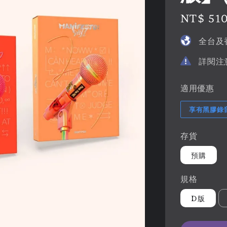
Regular
NT$ 51
price
全台及
詳閱注
適用優惠
享有黑膠錄
存貨
預購
規格
D版