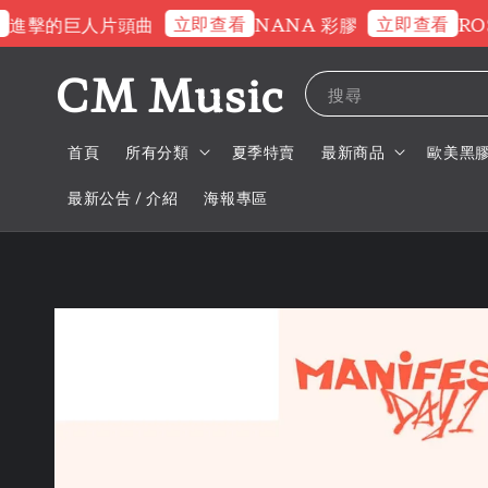
立即查看
立即查看
擊的巨人片頭曲
NANA 彩膠
ROSE
CM Music
搜尋
首頁
所有分類
夏季特賣
最新商品
歐美黑
最新公告 / 介紹
海報專區