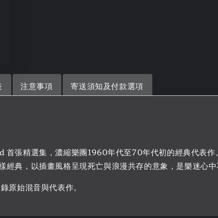
+
表
注意事項
寄送須知及付款選項
Grateful Dead 首張精選集，濃縮樂團1960年代至70年代
經典，以插畫風格呈現死亡與浪漫共存的意象，是樂迷心中不可或
收錄原始混音與代表作。