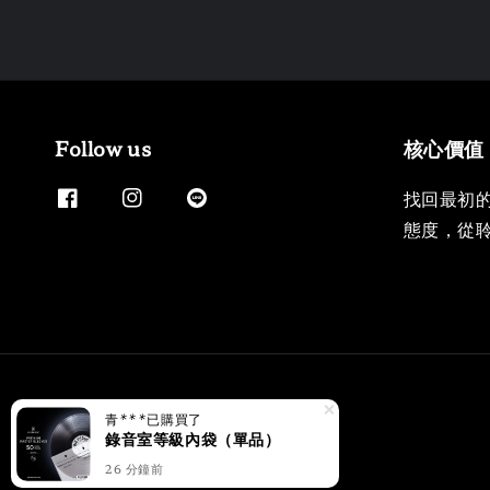
Follow us
核心價值
找回最初
態度，從
青***
已購買了
錄音室等級內袋（單品）
26 分鐘前