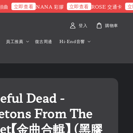
立即查看
立即查看
立即查
NANA 彩膠
ROSE 交通卡
登入
購物車
員工推薦
復古周邊
Hi-End音響
eful Dead -
etons From The
set【金曲合輯】 (黑膠