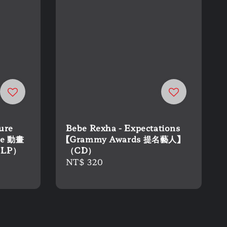
ure
Bebe Rexha - Expectations
ke 動畫
【Grammy Awards 提名藝人】
 LP）
（CD）
Regular
NT$ 320
price