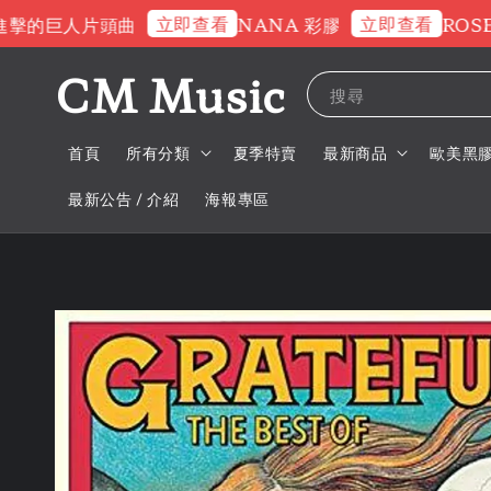
立即查看
立即查看
的巨人片頭曲
NANA 彩膠
ROSE 交
CM Music
搜尋
首頁
所有分類
夏季特賣
最新商品
歐美黑
最新公告 / 介紹
海報專區