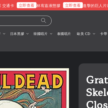
立即查看
立即查看
通卡
林宥嘉液態膠
進擊的巨人片頭曲
膠
日本黑膠
韓國唱片
泰國唱片
歐美 CD
卡帶
Grat
Skel
Clo