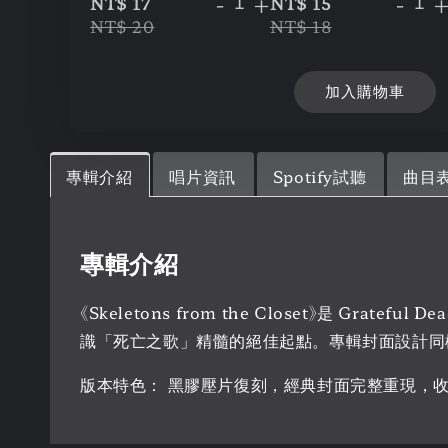
-
+
-
NT$ 17
NT$ 15
NT$ 20
NT$ 18
加入購物車
專輯介紹
唱片資訊
Spotify試聽
曲目
專輯介紹
《Skeletons from the Closet》是 
識「死亡之歌」精髓的絕佳起點。專輯封面設計同樣
版本特色： 黑膠壓片復刻，經典封面完整重現，