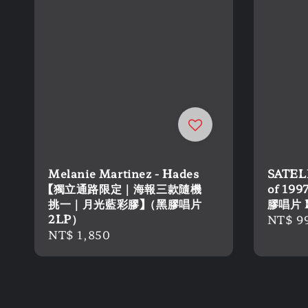
Melanie Martinez - Hades
SATEL
【獨立通路限定｜海報三款隨機
of 199
挑一｜月光藍彩膠】（黑膠唱片
膠唱片 
2LP）
Regula
NT$ 9
Regular
NT$ 1,850
price
price