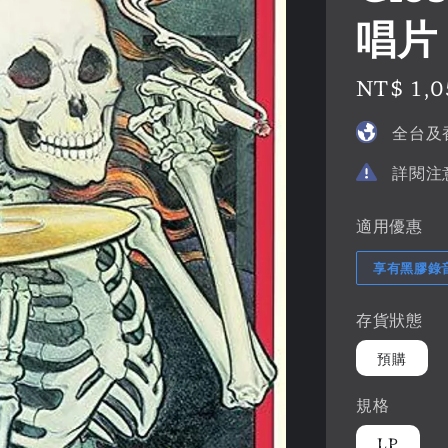
唱片 
Regular
NT$ 1,0
price
全台及
詳閱注
適用優惠
享有黑膠錄
存貨狀態
預購
規格
LP